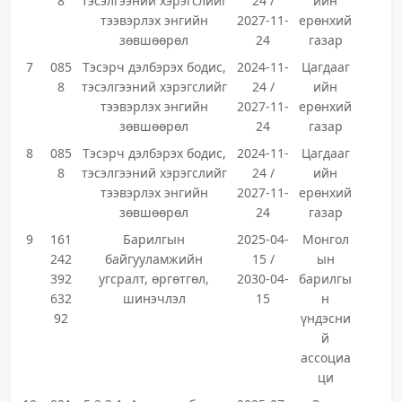
8
тэсэлгээний хэрэгслийг
24 /
ийн
тээвэрлэх энгийн
2027-11-
ерөнхий
зөвшөөрөл
24
газар
7
085
Тэсэрч дэлбэрэх бодис,
2024-11-
Цагдааг
8
тэсэлгээний хэрэгслийг
24 /
ийн
тээвэрлэх энгийн
2027-11-
ерөнхий
зөвшөөрөл
24
газар
8
085
Тэсэрч дэлбэрэх бодис,
2024-11-
Цагдааг
8
тэсэлгээний хэрэгслийг
24 /
ийн
тээвэрлэх энгийн
2027-11-
ерөнхий
зөвшөөрөл
24
газар
9
161
Барилгын
2025-04-
Монгол
242
байгууламжийн
15 /
ын
392
угсралт, өргөтгөл,
2030-04-
барилгы
632
шинэчлэл
15
н
92
үндэсни
й
ассоциа
ци