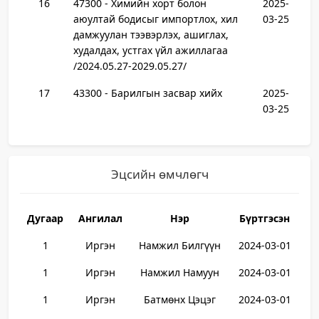
16
47300 - Химийн хорт болон
2025-
аюултай бодисыг импортлох, хил
03-25
дамжуулан тээвэрлэх, ашиглах,
худалдах, устгах үйл ажиллагаа
/2024.05.27-2029.05.27/
17
43300 - Барилгын засвар хийх
2025-
03-25
Эцсийн өмчлөгч
Дугаар
Ангилал
Нэр
Бүртгэсэн
1
Иргэн
Намжил Билгүүн
2024-03-01
1
Иргэн
Намжил Намуун
2024-03-01
1
Иргэн
Батмөнх Цэцэг
2024-03-01