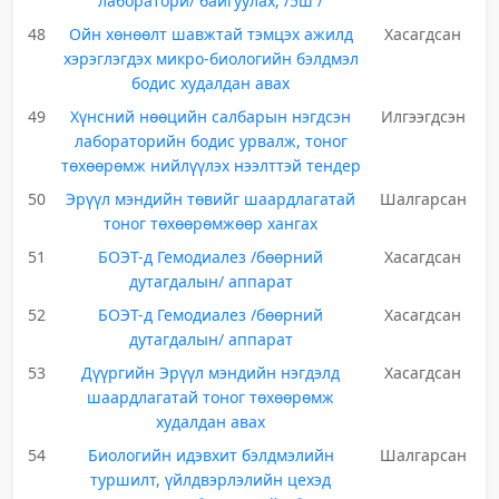
лаборатори/ байгуулах, /5ш /
48
Ойн хөнөөлт шавжтай тэмцэх ажилд
Хасагдсан
хэрэглэгдэх микро-биологийн бэлдмэл
бодис худалдан авах
49
Хүнсний нөөцийн салбарын нэгдсэн
Илгээгдсэн
лабораторийн бодис урвалж, тоног
төхөөрөмж нийлүүлэх нээлттэй тендер
50
Эрүүл мэндийн төвийг шаардлагатай
Шалгарсан
тоног төхөөрөмжөөр хангах
51
БОЭТ-д Гемодиалез /бөөрний
Хасагдсан
дутагдалын/ аппарат
52
БОЭТ-д Гемодиалез /бөөрний
Хасагдсан
дутагдалын/ аппарат
53
Дүүргийн Эрүүл мэндийн нэгдэлд
Хасагдсан
шаардлагатай тоног төхөөрөмж
худалдан авах
54
Биологийн идэвхит бэлдмэлийн
Шалгарсан
туршилт, үйлдвэрлэлийн цехэд