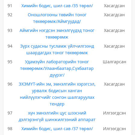
91
Химийн бодис, шил сав /35 төрөл/
Хасагдсан
92
Оношлогооны төвийн тоног
Хасагдсан
төхөөрөмж/Аймгуудад/
93
Аймгийн нэгдсэн эмнэлгүүдэд тоног
Хасагдсан
төхөөрөмж
94
Зүрх судасны тусламж үйлчилгээнд
Хасагдсан
шаардагдах тоног төхөөрөмж
95
Удамзүйн лабораторийн тоног
Шалгарсан
төхөөрөмж/Улаанбаатар,Сүхбаатар
дүүрэг/
96
ЭХЭМҮТ-ийн эм, эмнэлгийн хэрэгсэл,
Хасагдсан
урвалж бодисын ханган
нийлүүлэгчийг сонгон шалгаруулах
тендер
97
хүн эмнэлгийн цус шээсний
Илгээгдсэн
дэлгэрэнгүй шинжилгээний аппарат
98
Химийн бодис, шил сав /37 төрөл/
Илгээгдсэн