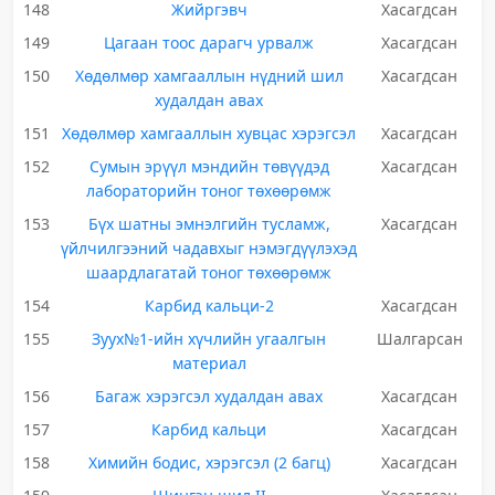
148
Жийргэвч
Хасагдсан
149
Цагаан тоос дарагч урвалж
Хасагдсан
150
Хөдөлмөр хамгааллын нүдний шил
Хасагдсан
худалдан авах
151
Хөдөлмөр хамгааллын хувцас хэрэгсэл
Хасагдсан
152
Сумын эрүүл мэндийн төвүүдэд
Хасагдсан
лабораторийн тоног төхөөрөмж
153
Бүх шатны эмнэлгийн тусламж,
Хасагдсан
үйлчилгээний чадавхыг нэмэгдүүлэхэд
шаардлагатай тоног төхөөрөмж
154
Карбид кальци-2
Хасагдсан
155
Зуух№1-ийн хүчлийн угаалгын
Шалгарсан
материал
156
Багаж хэрэгсэл худалдан авах
Хасагдсан
157
Карбид кальци
Хасагдсан
158
Химийн бодис, хэрэгсэл (2 багц)
Хасагдсан