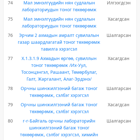
74
Мал эмнэлгүүдийн нян судлалын
Илгээгдсэн
лабораториудын тоног төхөөрөмж
75
Мал эмнэлгүүдийн нян судлалын
Хасагдсан
лабораториудын тоног төхөөрөмж
76
Эрчим 2 ахмадын амралт сувилалын
Шалгарсан
газар шаардлагатай тоног төхөөрөмж
тавилга хэрэгсэл
77
X.1.3.1.9 Ахмадын өргөө, сувиллын
Хасагдсан
тоног төхөөрөмж /Их-Уул,
Тосонцэнгэл, Рашаант, Төмөрбулаг,
Галт, Жаргалант, Алаг-Эрдэнэ/
78
Орчны шинжилгээний багаж тоног
Шалгарсан
төхөөрөмж, сэлбэг хэрэгсэл
79
Орчны шинжилгээний багаж тоног
Хасагдсан
төхөөрөмж, сэлбэг хэрэгсэл
80
r-r-Байгаль орчны лабораторийн
Шалгарсан
шинжилгээний багаж тоног
төхөөрөмж, сэлбэг хэрэгсэл, химийн