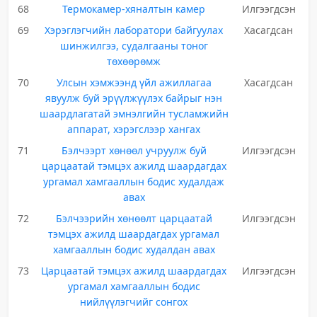
68
Термокамер-хяналтын камер
Илгээгдсэн
69
Хэрэглэгчийн лаборатори байгуулах
Хасагдсан
шинжилгээ, судалгааны тоног
төхөөрөмж
70
Улсын хэмжээнд үйл ажиллагаа
Хасагдсан
явуулж буй эрүүлжүүлэх байрыг нэн
шаардлагатай эмнэлгийн тусламжийн
аппарат, хэрэгслээр хангах
71
Бэлчээрт хөнөөл учруулж буй
Илгээгдсэн
царцаатай тэмцэх ажилд шаардагдах
ургамал хамгааллын бодис худалдаж
авах
72
Бэлчээрийн хөнөөлт царцаатай
Илгээгдсэн
тэмцэх ажилд шаардагдах ургамал
хамгааллын бодис худалдан авах
73
Царцаатай тэмцэх ажилд шаардагдах
Илгээгдсэн
ургамал хамгааллын бодис
нийлүүлэгчийг сонгох