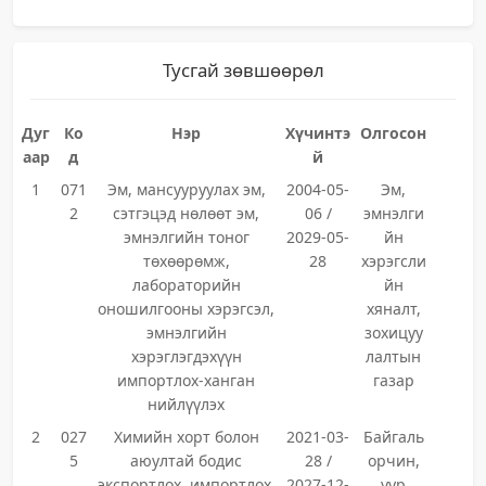
Тусгай зөвшөөрөл
Дуг
Ко
Нэр
Хүчинтэ
Олгосон
аар
д
й
1
071
Эм, мансууруулах эм,
2004-05-
Эм,
2
сэтгэцэд нөлөөт эм,
06 /
эмнэлги
эмнэлгийн тоног
2029-05-
йн
төхөөрөмж,
28
хэрэгсли
лабораторийн
йн
оношилгооны хэрэгсэл,
хяналт,
эмнэлгийн
зохицуу
хэрэглэгдэхүүн
лалтын
импортлох-ханган
газар
нийлүүлэх
2
027
Химийн хорт болон
2021-03-
Байгаль
5
аюултай бодис
28 /
орчин,
экспортлох, импортлох,
2027-12-
уур