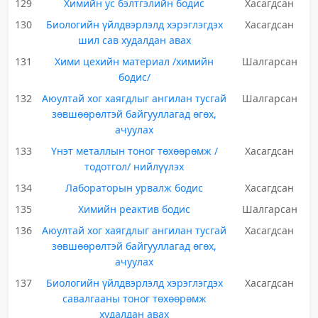
129
Химийн ус бэлтгэлийн бодис
Хасагдсан
130
Биологийн үйлдвэрлэлд хэрэглэгдэх
Хасагдсан
шил сав худалдан авах
131
Хими цехийн материал /химийн
Шалгарсан
бодис/
132
Аюултай хог хаягдлыг ангилан тусгай
Шалгарсан
зөвшөөрөлтэй байгууллагад өгөх,
ачуулах
133
Үнэт металлын тоног төхөөрөмж /
Хасагдсан
тодотгол/ нийлүүлэх
134
Лабораторын урвалж бодис
Хасагдсан
135
Химийн реактив бодис
Шалгарсан
136
Аюултай хог хаягдлыг ангилан тусгай
Хасагдсан
зөвшөөрөлтэй байгууллагад өгөх,
ачуулах
137
Биологийн үйлдвэрлэлд хэрэглэгдэх
Хасагдсан
савалгааны тоног төхөөрөмж
худалдан авах