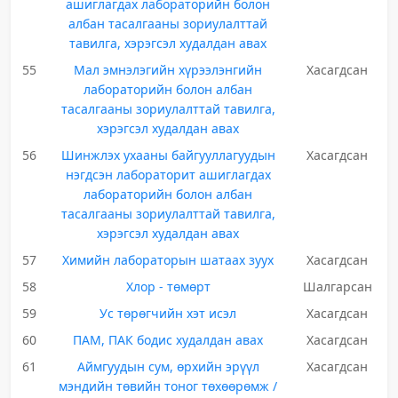
ашиглагдах лабораторийн болон
албан тасалгааны зориулалттай
тавилга, хэрэгсэл худалдан авах
55
Мал эмнэлэгийн хүрээлэнгийн
Хасагдсан
лабораторийн болон албан
тасалгааны зориулалттай тавилга,
хэрэгсэл худалдан авах
56
Шинжлэх ухааны байгууллагуудын
Хасагдсан
нэгдсэн лабораторит ашиглагдах
лабораторийн болон албан
тасалгааны зориулалттай тавилга,
хэрэгсэл худалдан авах
57
Химийн лабораторын шатаах зуух
Хасагдсан
58
Хлор - төмөрт
Шалгарсан
59
Ус төрөгчийн хэт исэл
Хасагдсан
60
ПАМ, ПАК бодис худалдан авах
Хасагдсан
61
Аймгуудын сум, өрхийн эрүүл
Хасагдсан
мэндийн төвийн тоног төхөөрөмж /