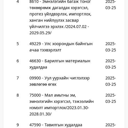
4
8610 - Эмнэлэгийн багаж тоног
2025-
төхөөрөмж дагалдах хэрэгсэл,
03-25
протез үйлдвэрлэх, импортлох,
ханган нийлүүлэх засвар
үйлчилгээ эрхлэх /2024.07.02 -
2029.05.29/
5
49229 - Улс хоорондын байнгын
2025-
ачаа тээвэрлэлт
03-25
6
46630 - Барилгын материалын
2025-
худалдаа
03-25
7
09900 - Уул уурхайн чиглэлээр
2025-
зөвлөгөө өгөх
03-25
8
75000 - Мал амьтны эм,
2025-
эмнэлэгийн хэрэгсэл, тэжээлийн
03-25
нэмэлт импортлох/2023.01.30-
2028.01.30/
9
47590 - Тавилгын худалдаа
2025-