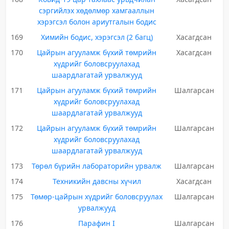
сэргийлэх хөдөлмөр хамгааллын
хэрэгсэл болон ариутгалын бодис
169
Химийн бодис, хэрэгсэл (2 багц)
Хасагдсан
170
Цайрын агууламж бүхий төмрийн
Хасагдсан
хүдрийг боловсруулахад
шаардлагатай урвалжууд
171
Цайрын агууламж бүхий төмрийн
Шалгарсан
хүдрийг боловсруулахад
шаардлагатай урвалжууд
172
Цайрын агууламж бүхий төмрийн
Шалгарсан
хүдрийг боловсруулахад
шаардлагатай урвалжууд
173
Төрөл бүрийн лабораторийн урвалж
Шалгарсан
174
Техникийн давсны хүчил
Хасагдсан
175
Төмөр-цайрын хүдрийг боловсруулах
Шалгарсан
урвалжууд
176
Парафин I
Шалгарсан