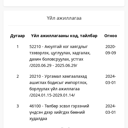
Үйл ажиллагаа
Дугаар
Үйл ажиллагааны код, тайлбар
Огноо
1
52210 - Аюултай хог хаягдлыг
2020-
тээвэрлэх, цуглуулах, хадгалах,
09-09
дахин боловсруулах, устгах
/2020.06.29 - 2025.06.29/
2
20210 - Ургамал хамгаалахад
2024-
ашиглах бодисыг импортлох,
03-01
борлуулах үйл ажиллагаа
/2024.01.15-2029.01.14/
3
46100 - Төлбөр эсвэл гэрээний
2024-
үндсэн дээр хийгдэх бөөний
03-01
худалдаа