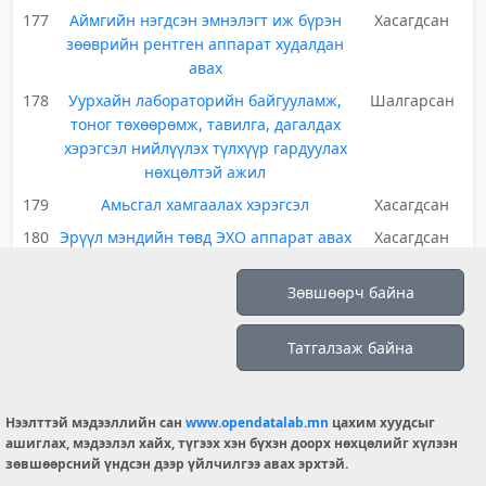
177
Аймгийн нэгдсэн эмнэлэгт иж бүрэн
Хасагдсан
зөөврийн рентген аппарат худалдан
авах
178
Уурхайн лабораторийн байгууламж,
Шалгарсан
тоног төхөөрөмж, тавилга, дагалдах
хэрэгсэл нийлүүлэх түлхүүр гардуулах
нөхцөлтэй ажил
179
Амьсгал хамгаалах хэрэгсэл
Хасагдсан
180
Эрүүл мэндийн төвд ЭХО аппарат авах
Хасагдсан
181
Төрөл бүрийн лабораторийн урвалж
Хасагдсан
Зөвшөөрч байна
182
Улсын гуравдугаар төв эмнэлгийн
Хасагдсан
үзлэг, оношилгоонд нэн шаардлагатай
Татгалзаж байна
эмнэлгийн тоног төхөөрөмж худалдан
авах
183
Химийн хорт болон аюултай
Шалгарсан
Нээлттэй мэдээллийн сан
www.opendatalab.mn
цахим хуудсыг
бодисуудын ашиглалтаас гарсан сав
✏️ Мэдээлэл шинэчлэх хүсэлт
ашиглах, мэдээлэл хайх, түгээх хэн бүхэн доорх нөхцөлийг хүлээн
баглаа боодлуудыг зөвшөөрөл бүхий
зөвшөөрсний үндсэн дээр үйлчилгээ авах эрхтэй.
аж ахуйн нэгжид шилжүүлэх.