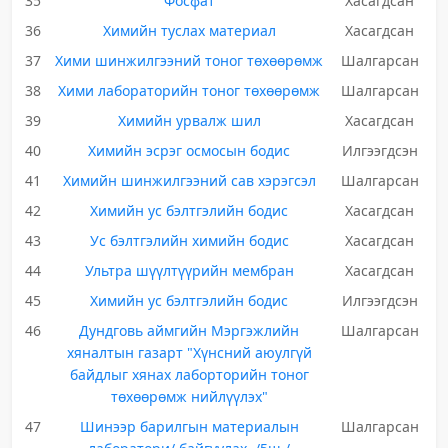
35
Фосфат
Хасагдсан
36
Химийн туслах материал
Хасагдсан
37
Хими шинжилгээний тоног төхөөрөмж
Шалгарсан
38
Хими лабораторийн тоног төхөөрөмж
Шалгарсан
39
Химийн урвалж шил
Хасагдсан
40
Химийн эсрэг осмосын бодис
Илгээгдсэн
41
Химийн шинжилгээний сав хэрэгсэл
Шалгарсан
42
Химийн ус бэлтгэлийн бодис
Хасагдсан
43
Ус бэлтгэлийн химийн бодис
Хасагдсан
44
Ультра шүүлтүүрийн мембран
Хасагдсан
45
Химийн ус бэлтгэлийн бодис
Илгээгдсэн
46
Дундговь аймгийн Мэргэжлийн
Шалгарсан
хяналтын газарт "Хүнсний аюулгүй
байдлыг хянах лаборторийн тоног
төхөөрөмж нийлүүлэх"
47
Шинээр барилгын материалын
Шалгарсан