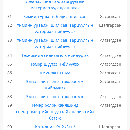
урвалж, шил сав, зарцуулгын
материал худалдан авах
81
Химийн урвалж бодис, шил сав
Хасагдсан
82
Химийн урвалж, шил сав, зарцуулгын
Шалгарсан
материал нийлүүлэх
83
Химийн урвалж, шил сав, зарцуулгын
Илгээгдсэн
материал нийлүүлэх
84
Техникийн силикагель нийлүүлэх
Илгээгдсэн
85
Төмөр шүүгээ нийлүүлэх
Илгээгдсэн
86
Аммиакын шүү
Хасагдсан
87
Эмнэлгийн тоног төхөөрөмж
Хасагдсан
нийлүүлэх
88
Эмнэлгийн тоног төхөөрөмж
Илгээгдсэн
89
Төмөр болон хайлшинд
Илгээгдсэн
спектрометрийн шуурхай анализ хийх
багаж
90
Катионит Ку-2 /3тн/
Шалгарсан