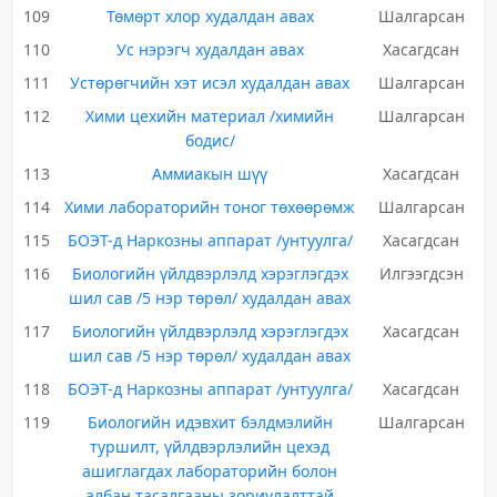
109
Төмөрт хлор худалдан авах
Шалгарсан
110
Ус нэрэгч худалдан авах
Хасагдсан
111
Устөрөгчийн хэт исэл худалдан авах
Шалгарсан
112
Хими цехийн материал /химийн
Шалгарсан
бодис/
113
Аммиакын шүү
Хасагдсан
114
Хими лабораторийн тоног төхөөрөмж
Шалгарсан
115
БОЭТ-д Наркозны аппарат /унтуулга/
Хасагдсан
116
Биологийн үйлдвэрлэлд хэрэглэгдэх
Илгээгдсэн
шил сав /5 нэр төрөл/ худалдан авах
117
Биологийн үйлдвэрлэлд хэрэглэгдэх
Хасагдсан
шил сав /5 нэр төрөл/ худалдан авах
118
БОЭТ-д Наркозны аппарат /унтуулга/
Хасагдсан
119
Биологийн идэвхит бэлдмэлийн
Шалгарсан
туршилт, үйлдвэрлэлийн цехэд
ашиглагдах лабораторийн болон
албан тасалгааны зориулалттай