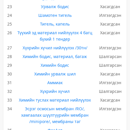
23
Урвалж бодис
Хасагдсан
24
Шамотен тигель
Илгээгдсэн
25
Тигель, капель
Хасагдсан
26
Түүхий эд материал нийлүүлэх 4 багц
Хасагдсан
бүхий 1 тендер
27
Хүхрийн хүчил нийлүүлэх /30тн/
Илгээгдсэн
28
Химийн бодис, материал, багаж
Шалгарсан
29
Химийн бодис
Шалгарсан
30
Химийн урвалж шил
Хасагдсан
31
Аммиак
Илгээгдсэн
32
Хүхрийн хүчил
Шалгарсан
33
Химийн туслах материал нийлүүлэх
Хасагдсан
34
Эсрэг осмосын мембран /RO/,
Илгээгдсэн
хамгаалах шүүлтүүрийн мембран
/minipore/, мембраны таг