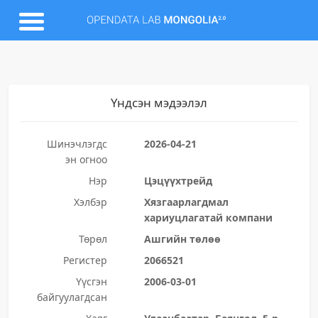
Үндсэн мэдээлэл
Шинэчлэгдс
2026-04-21
эн огноо
Нэр
Цэцүүхтрейд
Хэлбэр
Хязгаарлагдмал
хариуцлагатай компани
Төрөл
Ашгийн төлөө
Регистер
2066521
Үүсгэн
2006-03-01
байгуулагдсан