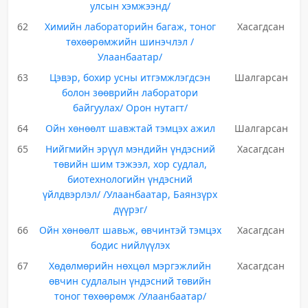
улсын хэмжээнд/
62
Химийн лабораторийн багаж, тоног
Хасагдсан
төхөөрөмжийн шинэчлэл /
Улаанбаатар/
63
Цэвэр, бохир усны итгэмжлэгдсэн
Шалгарсан
болон зөөврийн лаборатори
байгуулах/ Орон нутагт/
64
Ойн хөнөөлт шавжтай тэмцэх ажил
Шалгарсан
65
Нийгмийн эрүүл мэндийн үндэсний
Хасагдсан
төвийн шим тэжээл, хор судлал,
биотехнологийн үндэсний
үйлдвэрлэл/ /Улаанбаатар, Баянзүрх
дүүрэг/
66
Ойн хөнөөлт шавьж, өвчинтэй тэмцэх
Хасагдсан
бодис нийлүүлэх
67
Хөдөлмөрийн нөхцөл мэргэжлийн
Хасагдсан
өвчин судлалын үндэсний төвийн
тоног төхөөрөмж /Улаанбаатар/