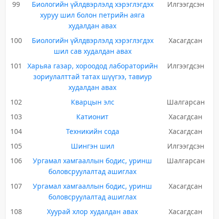
99
Биологийн үйлдвэрлэлд хэрэглэгдэх
Илгээгдсэн
хуруу шил болон петрийн аяга
худалдан авах
100
Биологийн үйлдвэрлэлд хэрэглэгдэх
Хасагдсан
шил сав худалдан авах
101
Харьяа газар, хороодод лабораторийн
Илгээгдсэн
зориулалттай татах шүүгээ, тавиур
худалдан авах
102
Кварцын элс
Шалгарсан
103
Катионит
Хасагдсан
104
Техникийн сода
Хасагдсан
105
Шингэн шил
Илгээгдсэн
106
Ургамал хамгааллын бодис, уринш
Шалгарсан
боловсруулалтад ашиглах
107
Ургамал хамгааллын бодис, уринш
Хасагдсан
боловсруулалтад ашиглах
108
Хуурай хлор худалдан авах
Хасагдсан