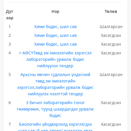
Дуг
Нэр
Төлөв
аар
1
Хими бодис, шил сав
Шалгарсан
2
Хими бодис, шил сав
Хасагдсан
3
Хими бодис, шил сав
Хасагдсан
4
r-АӨСҮТөвд эм эмнэлэгийн хэрэгсэл
Хасагдсан
лабораторийн урвалж бодис
нийлүүлэх тендер
5
Арьсны өвчин судлалын үндэсний
Шалгарсан
төвд эм эмнэлэгийн
хэрэгсэл,лабораторийн урвалж бодис
нийлүүлэх нээлттэй тендер
6
3 бичил лабораторийн тоног
Хасагдсан
төхөөрөмж, түүнд шаардагдах урвалж
бодис
7
Биологийн үйлдвэрлэлд хэрэглэгдэх
Хасагдсан
шил сав /5 нэр төрөл/ худалдан авах