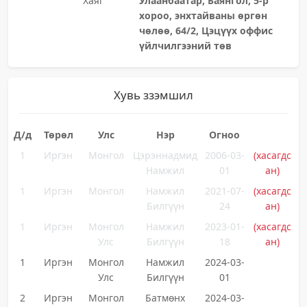
Хаяг
Улаанбаатар, Баянгол, 5-р
хороо, энхтайваны өргөн
чөлөө, 64/2, Цэцүүх оффис
үйлчилгээний төв
Хувь ззэмшил
Д/д
Төрөл
Улс
Нэр
Огноо
1
Иргэн
Монгол
Цэрэннадмид
2006-03-
(хасагдс
Намжил
01
ан)
1
Иргэн
Монгол
Намжил
2021-07-
(хасагдс
Билгүүн
24
ан)
1
Иргэн
Монгол
Намжил
2023-01-
(хасагдс
Улс
Билгүүн
18
ан)
1
Иргэн
Монгол
Намжил
2024-03-
Улс
Билгүүн
01
2
Иргэн
Монгол
Батмөнх
2024-03-