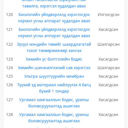
тавилга, хэрэгсэл худалдан авах
120
Биологийн үйлдвэрлэлд хэрэглэгдэх
Илгээгдсэн
нэрмэл усны аппарат худалдан авах
121
Биологийн үйлдвэрлэлд хэрэглэгдэх
Хасагдсан
нэрмэл усны аппарат худалдан авах
122
Эрүүл мэндийн төвийг шаардлагатай
Шалгарсан
тоног төхөөрөмжөөр хангах
123
Химийн ус бэлтгэлийн бодис
Хасагдсан
124
Химийн шинжилгээний сав хэрэгсэл
Шалгарсан
125
Ультра шүүлтүүрийн мембран
Хасагдсан
126
Түүхий эд материал нийлүүлэх 4 багц
Хасагдсан
бүхий 1 тендер
127
Ургамал хамгааллын бодис, уринш
Хасагдсан
боловсруулалтад ашиглах
128
Ургамал хамгааллын бодис, уринш
Хасагдсан
боловсруулалтад ашиглах