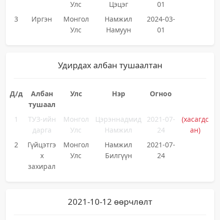
Улс
Цэцэг
01
3
Иргэн
Монгол
Намжил
2024-03-
Улс
Намуун
01
Удирдах албан тушаалтан
Д/д
Албан
Улс
Нэр
Огноо
тушаал
1
ТУЗ-ийн
Монгол
Цэрэннадмид
2021-07-
(хасагдс
дарга
Улс
Намжил
24
ан)
2
Гүйцэтгэ
Монгол
Намжил
2021-07-
х
Улс
Билгүүн
24
захирал
2021-10-12 өөрчлөлт