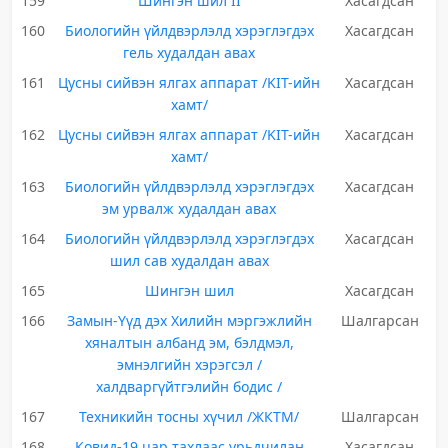
159
Шингэн шил II
Хасагдсан
160
Биологийн үйлдвэрлэлд хэрэглэгдэх
Хасагдсан
гель худалдан авах
161
Цусны сийвэн ялгах аппарат /KIT-ийн
Хасагдсан
хамт/
162
Цусны сийвэн ялгах аппарат /KIT-ийн
Хасагдсан
хамт/
163
Биологийн үйлдвэрлэлд хэрэглэгдэх
Хасагдсан
эм урвалж худалдан авах
164
Биологийн үйлдвэрлэлд хэрэглэгдэх
Хасагдсан
шил сав худалдан авах
165
Шингэн шил
Хасагдсан
166
Замын-Үүд дэх Хилийн мэргэжлийн
Шалгарсан
хяналтын албанд эм, бэлдмэл,
эмнэлгийн хэрэгсэл /
халдваргүйтгэлийн бодис /
167
Техникийн тосны хүчил /ЖКТМ/
Шалгарсан
168
Ковид-19 цар тахлаас урьдчилан
Хасагдсан