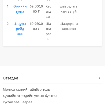
1
Өмнийн
69,500,0
Хас
шаардлага
тулга
00 ₮
агд
хангаагүй
сан
2
Цэцүүхт
69,960,0
Ша
Шаардлага
рейд
00 ₮
лга
хангасан
ХХК
рса
н
Өгөгдөл
Монгол хэлний тайлбар толь
Хуулийн этгээдийн улсын бүртгэл
Тусгай зөвшөөрөл