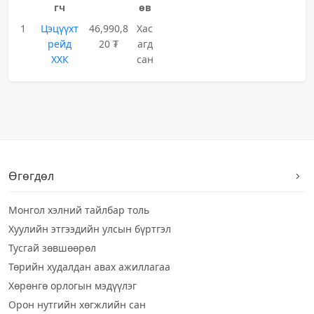
гч
өв
1
Цэцүүхт
46,990,8
Хас
рейд
20 ₮
агд
ХХК
сан
Өгөгдөл
Монгол хэлний тайлбар толь
Хуулийн этгээдийн улсын бүртгэл
Тусгай зөвшөөрөл
Төрийн худалдан авах ажиллагаа
Хөрөнгө орлогын мэдүүлэг
Орон нутгийн хөгжлийн сан