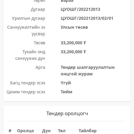
Төрөл
Бараа
Дугаар
ЦУОШГ/202212013
Урилгын дугаар
ЦУОШГ/202212013/02/01
Санхүүжилтийн эх
Улсын төсөв
үүсвэр
Төсөв
33,200,000 ₮
Тухайн онд
33,200,000 ₮
санхүүжих дүн
Арга
Тендер шалгаруулалтын
онцгой журам
Багц тендер эсэх
Үгүй
Цахим тендер эсэх
Тийм
Тендер оролцогч
#
Оролцо
Дүн
Төл
Тайлбар