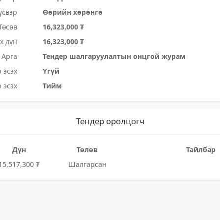
үсвэр
Өөрийн хөрөнгө
Төсөв
16,323,000 ₮
х дүн
16,323,000 ₮
Арга
Тендер шалгаруулалтын онцгой журам
 эсэх
Үгүй
 эсэх
Тийм
Тендер оролцогч
Дүн
Төлөв
Тайлбар
15,517,300 ₮
Шалгарсан