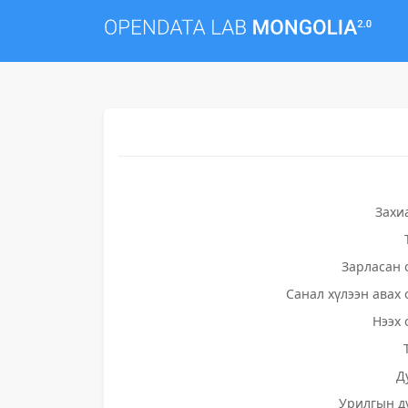
Захи
Зарласан 
Санал хүлээн авах 
Нээх 
Д
Урилгын д