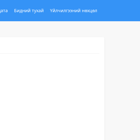
дата
Бидний тухай
Үйлчилгээний нөхцөл