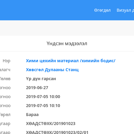
Өгөгдөл
Визуал 
Үндсэн мэдээлэл
Нэр
Хими цехийн материал /химийн бодис/
алагч
Хөвсгөл Дулааны Станц
Төлөв
Үр дүн гарсан
огноо
2019-06-27
огноо
2019-07-05 10:00
огноо
2019-07-05 10:10
Төрөл
Бараа
угаар
ХӨАДСТӨХК/201901023
угаар
ХӨАДСТӨХК/201901023/02/01