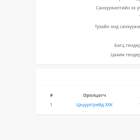
Санхүүжилтийн эх ү
Тухайн онд санхүүжи
Багц тендер
Цахим тендер
#
Оролцогч
1
Цэцүүхтрейд ХХК