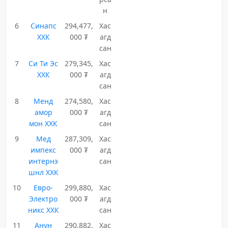
н
6
Синапс
294,477,
Хас
ХХК
000 ₮
агд
сан
7
Си Ти Эс
279,345,
Хас
ХХК
000 ₮
агд
сан
8
Менд
274,580,
Хас
амор
000 ₮
агд
мон ХХК
сан
9
Мед
287,309,
Хас
импекс
000 ₮
агд
интернэ
сан
шнл ХХК
10
Евро-
299,880,
Хас
Электро
000 ₮
агд
никс ХХК
сан
11
Анун
290,882,
Хас