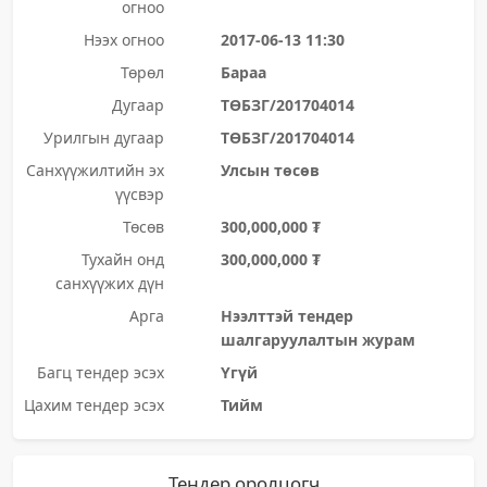
огноо
Нээх огноо
2017-06-13 11:30
Төрөл
Бараа
Дугаар
ТӨБЗГ/201704014
Урилгын дугаар
ТӨБЗГ/201704014
Санхүүжилтийн эх
Улсын төсөв
үүсвэр
Төсөв
300,000,000 ₮
Тухайн онд
300,000,000 ₮
санхүүжих дүн
Арга
Нээлттэй тендер
шалгаруулалтын журам
Багц тендер эсэх
Үгүй
Цахим тендер эсэх
Тийм
Тендер оролцогч