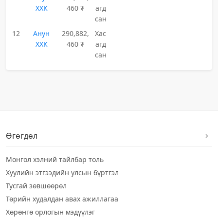
ХХК
460 ₮
агд
сан
12
Анун
290,882,
Хас
ХХК
460 ₮
агд
сан
Өгөгдөл
Монгол хэлний тайлбар толь
Хуулийн этгээдийн улсын бүртгэл
Тусгай зөвшөөрөл
Төрийн худалдан авах ажиллагаа
Хөрөнгө орлогын мэдүүлэг