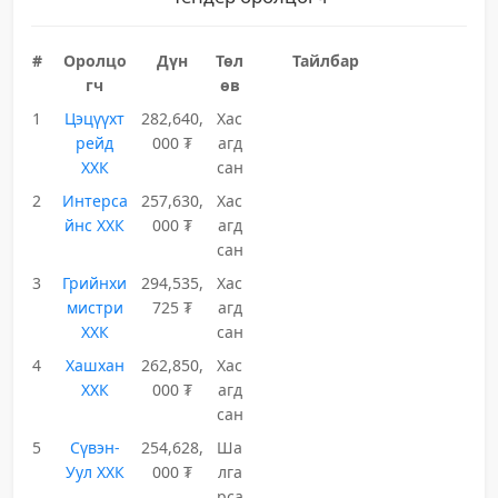
#
Оролцо
Дүн
Төл
Тайлбар
гч
өв
1
Цэцүүхт
282,640,
Хас
рейд
000 ₮
агд
ХХК
сан
2
Интерса
257,630,
Хас
йнс ХХК
000 ₮
агд
сан
3
Грийнхи
294,535,
Хас
мистри
725 ₮
агд
ХХК
сан
4
Хашхан
262,850,
Хас
ХХК
000 ₮
агд
сан
5
Сүвэн-
254,628,
Ша
Уул ХХК
000 ₮
лга
рса