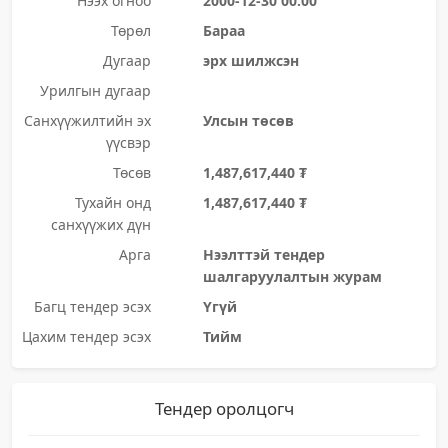
Нээх огноо
2000-12-30 00:00
Төрөл
Бараа
Дугаар
эрх шилжсэн
Урилгын дугаар
Санхүүжилтийн эх
Улсын төсөв
үүсвэр
Төсөв
1,487,617,440 ₮
Тухайн онд
1,487,617,440 ₮
санхүүжих дүн
Арга
Нээлттэй тендер
шалгаруулалтын журам
Багц тендер эсэх
Үгүй
Цахим тендер эсэх
Тийм
Тендер оролцогч