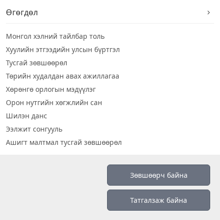
Өгөгдөл
Монгол хэлний тайлбар толь
Хуулийн этгээдийн улсын бүртгэл
Тусгай зөвшөөрөл
Төрийн худалдан авах ажиллагаа
Хөрөнгө орлогын мэдүүлэг
Орон нутгийн хөгжлийн сан
Шилэн данс
Ээлжит сонгууль
Ашигт малтмал тусгай зөвшөөрөл
Визуал дата
Зөвшөөрч байна
Шилэн данс 2019
Татгалзаж байна
Бидний тухай
Үйлчилгээний нөхцөл