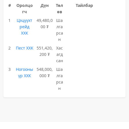
#
Оролцо
Дүн
Төл
Тайлбар
гч
өв
1
Цэцүүхт
49,480,0
Ша
рейд
00 ₮
лга
ХХК
рса
н
2
Пест ХХК
551,420,
Хас
200 ₮
агд
сан
3
Ногооны
548,000,
Ша
үр ХХК
000 ₮
лга
рса
н