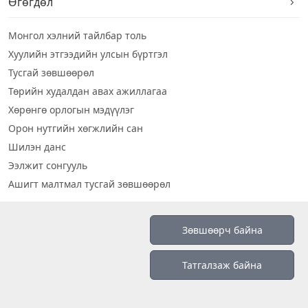
Өгөгдөл
Монгол хэлний тайлбар толь
Хуулийн этгээдийн улсын бүртгэл
Тусгай зөвшөөрөл
Төрийн худалдан авах ажиллагаа
Хөрөнгө орлогын мэдүүлэг
Орон нутгийн хөгжлийн сан
Шилэн данс
Ээлжит сонгууль
Ашигт малтмал тусгай зөвшөөрөл
Визуал дата
Зөвшөөрч байна
Шилэн данс 2019
Татгалзаж байна
Бидний тухай
Үйлчилгээний нөхцөл