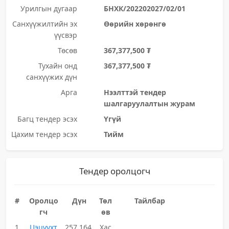
Урилгын дугаар
БНХК/202202027/02/01
Санхүүжилтийн эх
Өөрийн хөрөнгө
үүсвэр
Төсөв
367,377,500 ₮
Тухайн онд
367,377,500 ₮
санхүүжих дүн
Арга
Нээлттэй тендер
шалгаруулалтын журам
Багц тендер эсэх
Үгүй
Цахим тендер эсэх
Тийм
Тендер оролцогч
#
Оролцо
Дүн
Төл
Тайлбар
гч
өв
1
Цэцүүхт
257,164,
Хас