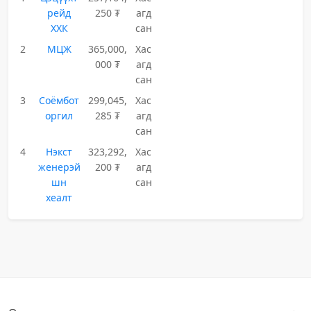
рейд
250 ₮
агд
ХХК
сан
2
МЦЖ
365,000,
Хас
000 ₮
агд
сан
3
Соёмбот
299,045,
Хас
оргил
285 ₮
агд
сан
4
Нэкст
323,292,
Хас
женерэй
200 ₮
агд
шн
сан
хеалт