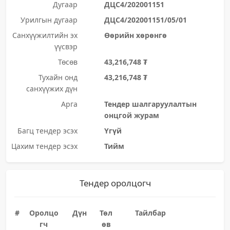
Дугаар
ДЦС4/202001151
Урилгын дугаар
ДЦС4/202001151/05/01
Санхүүжилтийн эх
Өөрийн хөрөнгө
үүсвэр
Төсөв
43,216,748 ₮
Тухайн онд
43,216,748 ₮
санхүүжих дүн
Арга
Тендер шалгаруулалтын
онцгой журам
Багц тендер эсэх
Үгүй
Цахим тендер эсэх
Тийм
Тендер оролцогч
#
Оролцо
Дүн
Төл
Тайлбар
гч
өв