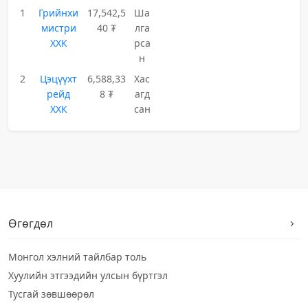
1
Грийнхи
17,542,5
Ша
мистри
40 ₮
лга
ХХК
рса
н
2
Цэцүүхт
6,588,33
Хас
рейд
8 ₮
агд
ХХК
сан
Өгөгдөл
Монгол хэлний тайлбар толь
Хуулийн этгээдийн улсын бүртгэл
Тусгай зөвшөөрөл