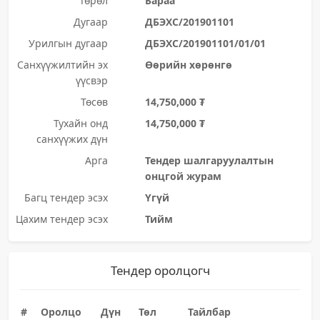
Төрөл
Бараа
Дугаар
ДБЭХС/201901101
Урилгын дугаар
ДБЭХС/201901101/01/01
Санхүүжилтийн эх
Өөрийн хөрөнгө
үүсвэр
Төсөв
14,750,000 ₮
Тухайн онд
14,750,000 ₮
санхүүжих дүн
Арга
Тендер шалгаруулалтын
онцгой журам
Багц тендер эсэх
Үгүй
Цахим тендер эсэх
Тийм
Тендер оролцогч
#
Оролцо
Дүн
Төл
Тайлбар