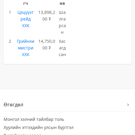
гч
өв
1
Цэцүүхт
13,898,2
Ша
рейд
00 ₮
лга
ХХК
рса
н
2
Грийнхи
14,750,0
Хас
мистри
00 ₮
агд
ХХК
сан
Өгөгдөл
Монгол хэлний тайлбар толь
Хуулийн этгээдийн улсын бүртгэл