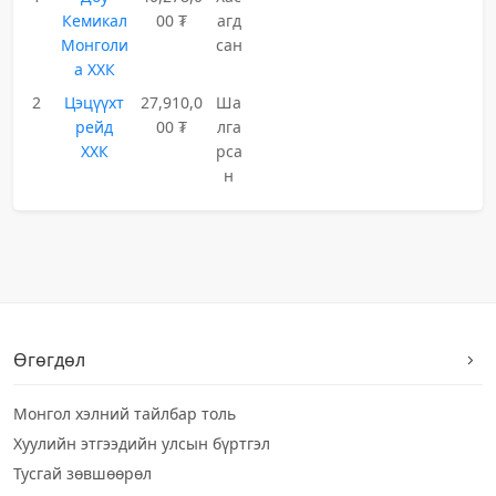
Кемикал
00 ₮
агд
Монголи
сан
а ХХК
2
Цэцүүхт
27,910,0
Ша
рейд
00 ₮
лга
ХХК
рса
н
Өгөгдөл
Монгол хэлний тайлбар толь
Хуулийн этгээдийн улсын бүртгэл
Тусгай зөвшөөрөл