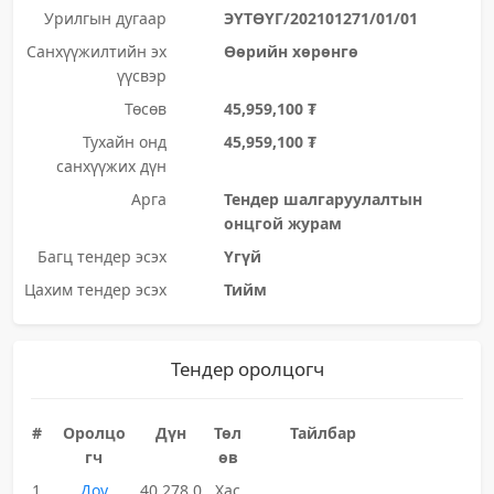
Урилгын дугаар
ЭҮТӨҮГ/202101271/01/01
Санхүүжилтийн эх
Өөрийн хөрөнгө
үүсвэр
Төсөв
45,959,100 ₮
Тухайн онд
45,959,100 ₮
санхүүжих дүн
Арга
Тендер шалгаруулалтын
онцгой журам
Багц тендер эсэх
Үгүй
Цахим тендер эсэх
Тийм
Тендер оролцогч
#
Оролцо
Дүн
Төл
Тайлбар
гч
өв
1
Доу
40,278,0
Хас