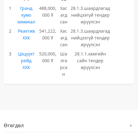
1
Гранд
488,000,
Хас
28.1.3.шаардлагад
кумо
000 ₮
агд
нийцээгүй тендер
химикал
сан
ирүүлсэн
2
Реактив
541,222,
Хас
28.1.3.шаардлагад
ХХК
000 ₮
агд
нийцээгүй тендер
сан
ирүүлсэн
3
Цэцүүхт
520,000,
Ша
28.1.1.хамгийн
рейд
000 ₮
лга
сайн тендер
ХХК
рса
ирүүлсэн
н
Өгөгдөл