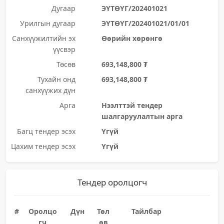
Дугаар
ЭҮТӨҮГ/202401021
Урилгын дугаар
ЭҮТӨҮГ/202401021/01/01
Санхүүжилтийн эх
Өөрийн хөрөнгө
үүсвэр
Төсөв
693,148,800 ₮
Тухайн онд
693,148,800 ₮
санхүүжих дүн
Арга
Нээлттэй тендер
шалгаруулалтын арга
Багц тендер эсэх
Үгүй
Цахим тендер эсэх
Үгүй
Тендер оролцогч
#
Оролцо
Дүн
Төл
Тайлбар
гч
өв