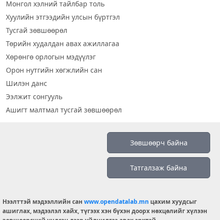
Монгол хэлний тайлбар толь
Хуулийн этгээдийн улсын бүртгэл
Тусгай зөвшөөрөл
Төрийн худалдан авах ажиллагаа
Хөрөнгө орлогын мэдүүлэг
Орон нутгийн хөгжлийн сан
Шилэн данс
Ээлжит сонгууль
Ашигт малтмал тусгай зөвшөөрөл
Визуал дата
Зөвшөөрч байна
Шилэн данс 2019
Татгалзаж байна
Бидний тухай
Үйлчилгээний нөхцөл
info@opendatalab.mn
Нээлттэй мэдээллийн сан
www.opendatalab.mn
цахим хуудсыг
ашиглах, мэдээлэл хайх, түгээх хэн бүхэн доорх нөхцөлийг хүлээн
© 2026 OPENDATA LAB MONGOLIA.