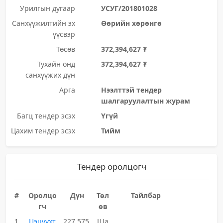
Урилгын дугаар
УСУГ/201801028
Санхүүжилтийн эх
Өөрийн хөрөнгө
үүсвэр
Төсөв
372,394,627 ₮
Тухайн онд
372,394,627 ₮
санхүүжих дүн
Арга
Нээлттэй тендер
шалгаруулалтын журам
Багц тендер эсэх
Үгүй
Цахим тендер эсэх
Тийм
Тендер оролцогч
#
Оролцо
Дүн
Төл
Тайлбар
гч
өв
1
Цэцүүхт
227,575,
Ша