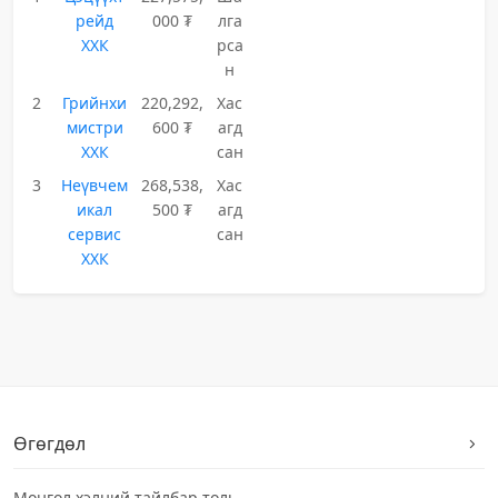
рейд
000 ₮
лга
ХХК
рса
н
2
Грийнхи
220,292,
Хас
мистри
600 ₮
агд
ХХК
сан
3
Неүвчем
268,538,
Хас
икал
500 ₮
агд
сервис
сан
ХХК
Өгөгдөл
Монгол хэлний тайлбар толь