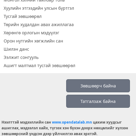
Хуулийн этгээдийн улсын бүртгэл
Тусгай зөвшөөрөл
Төрийн худалдан авах ажиллагаа
Хөрөнгө орлогын мэдүүлэг
Орон нутгийн хөгжлийн сан
Шилэн данс
Ээлжит сонгууль
Ашигт малтмал тусгай зөвшөөрөл
Визуал дата
Зөвшөөрч байна
Шилэн данс 2019
Татгалзаж байна
Бидний тухай
Үйлчилгээний нөхцөл
info@opendatalab.mn
Нээлттэй мэдээллийн сан
www.opendatalab.mn
цахим хуудсыг
ашиглах, мэдээлэл хайх, түгээх хэн бүхэн доорх нөхцөлийг хүлээн
© 2026 OPENDATA LAB MONGOLIA.
зөвшөөрсний үндсэн дээр үйлчилгээ авах эрхтэй.