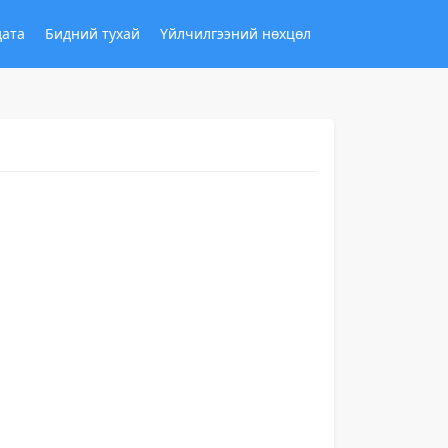
дата
Бидний тухай
Үйлчилгээний нөхцөл