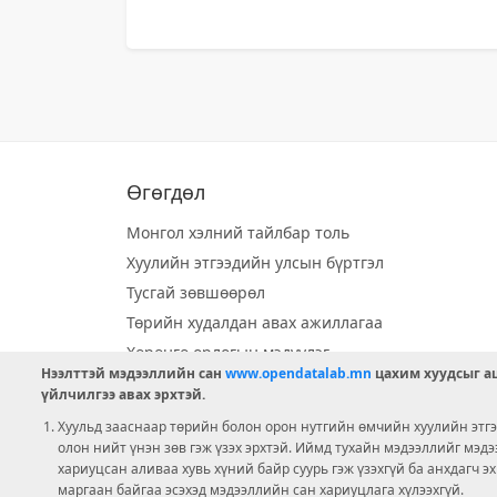
Өгөгдөл
Монгол хэлний тайлбар толь
Хуулийн этгээдийн улсын бүртгэл
Тусгай зөвшөөрөл
Төрийн худалдан авах ажиллагаа
Хөрөнгө орлогын мэдүүлэг
Нээлттэй мэдээллийн сан
www.opendatalab.mn
цахим хуудсыг аш
Орон нутгийн хөгжлийн сан
үйлчилгээ авах эрхтэй.
Шилэн данс
Хуульд зааснаар төрийн болон орон нутгийн өмчийн хуулийн этгээ
Ээлжит сонгууль
олон нийт үнэн зөв гэж үзэх эрхтэй. Иймд тухайн мэдээллийг мэд
хариуцсан аливаа хувь хүний байр суурь гэж үзэхгүй ба анхдагч э
Ашигт малтмал тусгай зөвшөөрөл
маргаан байгаа эсэхэд мэдээллийн сан хариуцлага хүлээхгүй.