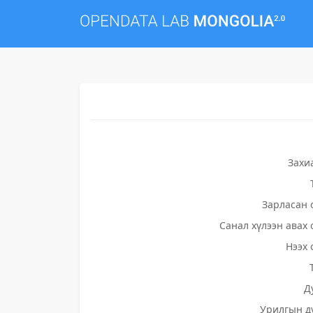
Захи
Зарласан 
Санал хүлээн авах 
Нээх 
Д
Урилгын д