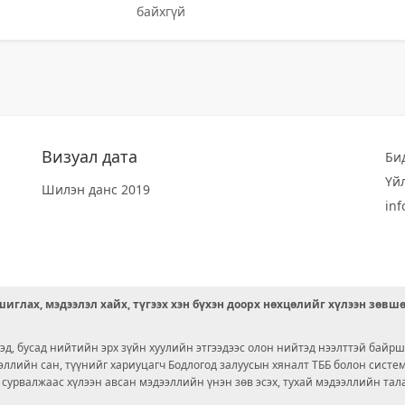
байхгүй
Визуал дата
Би
Үй
Шилэн данс 2019
in
иглах, мэдээлэл хайх, түгээх хэн бүхэн доорх нөхцөлийг хүлээн зөвш
д, бусад нийтийн эрх зүйн хуулийн этгээдээс олон нийтэд нээлттэй байрш
ээллийн сан, түүнийг хариуцагч Бодлогод залуусын хяналт ТББ болон сист
х сурвалжаас хүлээн авсан мэдээллийн үнэн зөв эсэх, тухай мэдээллийн тал