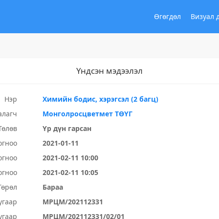
Өгөгдөл
Визуал 
Үндсэн мэдээлэл
Нэр
Химийн бодис, хэрэгсэл (2 багц)
алагч
Монголросцветмет ТӨҮГ
Төлөв
Үр дүн гарсан
огноо
2021-01-11
огноо
2021-02-11 10:00
огноо
2021-02-11 10:05
Төрөл
Бараа
угаар
МРЦМ/202112331
угаар
МРЦМ/202112331/02/01