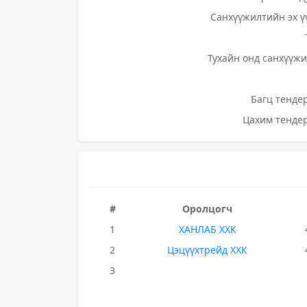
Санхүүжилтийн эх ү
Тухайн онд санхүүжи
Багц тендер
Цахим тендер
#
Оролцогч
1
ХАНЛАБ ХХК
2
Цэцүүхтрейд ХХК
3