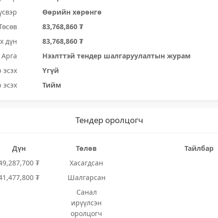
үсвэр
Өөрийн хөрөнгө
Төсөв
83,768,860 ₮
х дүн
83,768,860 ₮
Арга
Нээлттэй тендер шалгаруулалтын журам
 эсэх
Үгүй
 эсэх
Тийм
Тендер оролцогч
Дүн
Төлөв
Тайлбар
49,287,700 ₮
Хасагдсан
41,477,800 ₮
Шалгарсан
Санал
ирүүлсэн
оролцогч