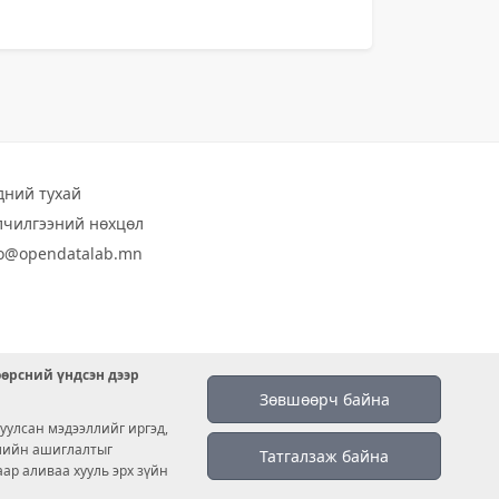
дний тухай
лчилгээний нөхцөл
fo@opendatalab.mn
өөрсний үндсэн дээр
Зөвшөөрч байна
уулсан мэдээллийг иргэд,
емийн ашиглалтыг
Татгалзаж байна
аар аливаа хууль эрх зүйн