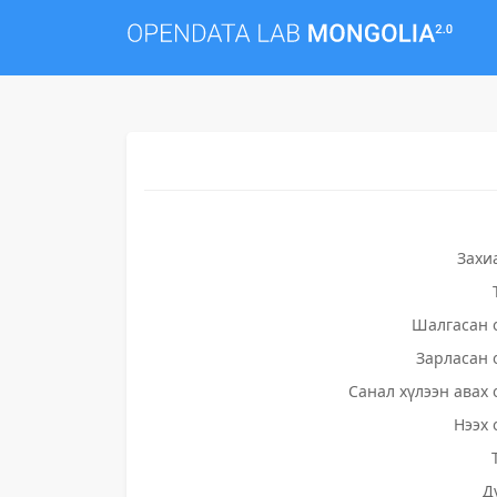
Захи
Шалгасан 
Зарласан 
Санал хүлээн авах 
Нээх 
Д