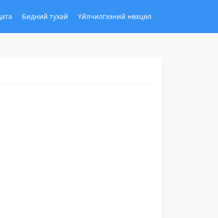
дата
Бидний тухай
Үйлчилгээний нөхцөл