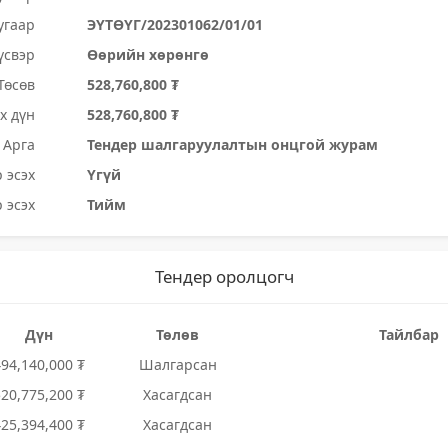
угаар
ЭҮТӨҮГ/202301062/01/01
үсвэр
Өөрийн хөрөнгө
Төсөв
528,760,800 ₮
х дүн
528,760,800 ₮
Арга
Тендер шалгаруулалтын онцгой журам
 эсэх
Үгүй
 эсэх
Тийм
Тендер оролцогч
Дүн
Төлөв
Тайлбар
494,140,000 ₮
Шалгарсан
520,775,200 ₮
Хасагдсан
425,394,400 ₮
Хасагдсан