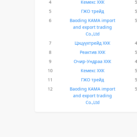
4
Кемекс ХХК
5
ГЖО трейд
6
Baoding KAMA import
and export trading
Co.,Ltd
7
Цэцүүхтрейд ХХК
8
Реактив ХХК
9
Очир-Ундраа ХХК
10
Кемекс ХХК
11
ГЖО трейд
12
Baoding KAMA import
and export trading
Co.,Ltd