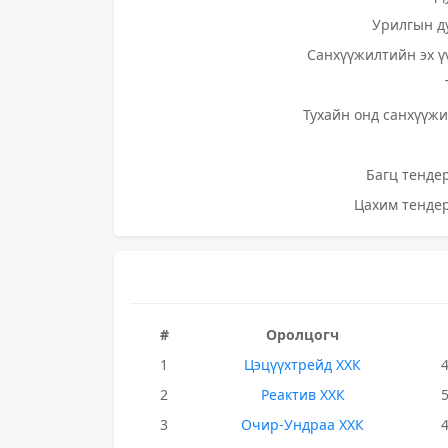
Урилгын д
Санхүүжилтийн эх ү
Тухайн онд санхүүжи
Багц тендер
Цахим тендер
#
Оролцогч
1
Цэцүүхтрейд ХХК
2
Реактив ХХК
3
Очир-Ундраа ХХК