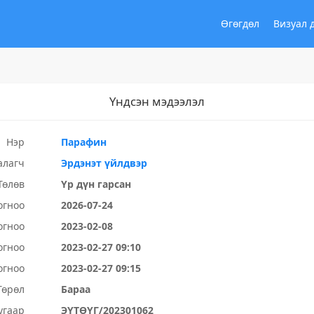
Өгөгдөл
Визуал 
Үндсэн мэдээлэл
Нэр
Парафин
алагч
Эрдэнэт үйлдвэр
Төлөв
Үр дүн гарсан
огноо
2026-07-24
огноо
2023-02-08
огноо
2023-02-27 09:10
огноо
2023-02-27 09:15
Төрөл
Бараа
угаар
ЭҮТӨҮГ/202301062