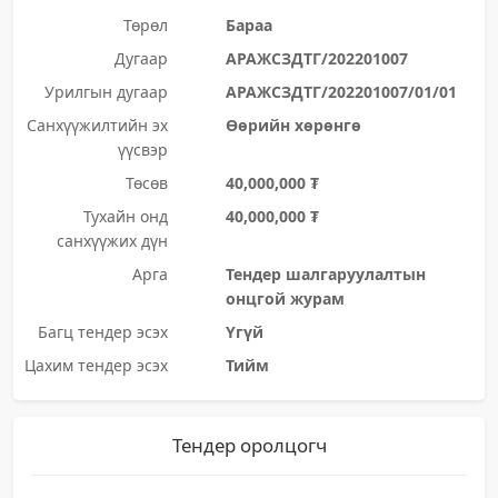
Төрөл
Бараа
Дугаар
АРАЖСЗДТГ/202201007
Урилгын дугаар
АРАЖСЗДТГ/202201007/01/01
Санхүүжилтийн эх
Өөрийн хөрөнгө
үүсвэр
Төсөв
40,000,000 ₮
Тухайн онд
40,000,000 ₮
санхүүжих дүн
Арга
Тендер шалгаруулалтын
онцгой журам
Багц тендер эсэх
Үгүй
Цахим тендер эсэх
Тийм
Тендер оролцогч