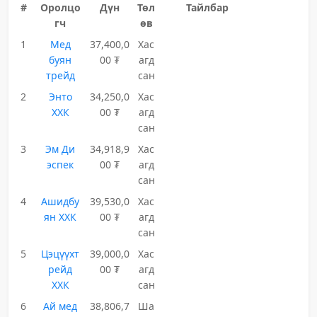
#
Оролцо
Дүн
Төл
Тайлбар
гч
өв
1
Мед
37,400,0
Хас
буян
00 ₮
агд
трейд
сан
2
Энто
34,250,0
Хас
ХХК
00 ₮
агд
сан
3
Эм Ди
34,918,9
Хас
эспек
00 ₮
агд
сан
4
Ашидбу
39,530,0
Хас
ян ХХК
00 ₮
агд
сан
5
Цэцүүхт
39,000,0
Хас
рейд
00 ₮
агд
ХХК
сан
6
Ай мед
38,806,7
Ша