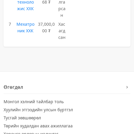
техноло
68 ₮
лга
жис ХХК
рса
н
7
Мехатро
37,000,0
Хас
ник ХХК
00 ₮
агд
сан
Өгөгдөл
Монгол хэлний тайлбар толь
Хуулийн этгээдийн улсын бүртгэл
Тусгай зөвшөөрөл
Төрийн худалдан авах ажиллагаа
Хөрөнгө орлогын мэдүүлэг