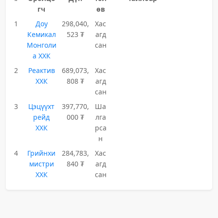
гч
өв
1
Доу
298,040,
Хас
Кемикал
523 ₮
агд
Монголи
сан
а ХХК
2
Реактив
689,073,
Хас
ХХК
808 ₮
агд
сан
3
Цэцүүхт
397,770,
Ша
рейд
000 ₮
лга
ХХК
рса
н
4
Грийнхи
284,783,
Хас
мистри
840 ₮
агд
ХХК
сан