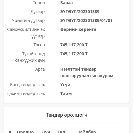
Төрөл
Бараа
Дугаар
ЭҮТӨҮГ/202301389
Урилгын дугаар
ЭҮТӨҮГ/202301389/01/01
Санхүүжилтийн эх
Өөрийн хөрөнгө
үүсвэр
Төсөв
745,117,200 ₮
Тухайн онд
745,117,200 ₮
санхүүжих дүн
Арга
Нээлттэй тендер
шалгаруулалтын журам
Багц тендер эсэх
Үгүй
Цахим тендер эсэх
Тийм
Тендер оролцогч
#
Оролцо
Дүн
Төл
Тайлбар