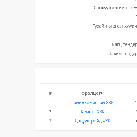
Санхүүжилтийн эх ү
Тухайн онд санхүүжи
Багц тендер
Цахим тендер
#
Оролцогч
1
Грийнхимистри ХХК
2
Кемекс ХХК
3
Цэцүүхтрейд ХХК