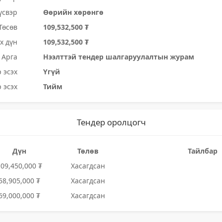
үсвэр
Өөрийн хөрөнгө
Төсөв
109,532,500 ₮
х дүн
109,532,500 ₮
Арга
Нээлттэй тендер шалгаруулалтын журам
 эсэх
Үгүй
 эсэх
Тийм
Тендер оролцогч
Дүн
Төлөв
Тайлбар
109,450,000 ₮
Хасагдсан
58,905,000 ₮
Хасагдсан
69,000,000 ₮
Хасагдсан