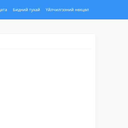
дата
Бидний тухай
Үйлчилгээний нөхцөл