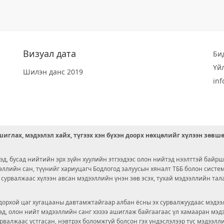
Визуал дата
Би
Үй
Шилэн данс 2019
in
иглах, мэдээлэл хайх, түгээх хэн бүхэн доорх нөхцөлийг хүлээн зөвш
д, бусад нийтийн эрх зүйн хуулийн этгээдээс олон нийтэд нээлттэй байрш
ээллийн сан, түүнийг хариуцагч Бодлогод залуусын хяналт ТББ болон сист
х сурвалжаас хүлээн авсан мэдээллийн үнэн зөв эсэх, тухай мэдээллийн тал
орхой цаг хугацааны давтамжтайгаар албан ёсны эх сурвалжуудаас мэдээл
© 2026 OPENDATA LAB MONGOLIA.
ргэд, олон нийт мэдээллийн санг хэзээ ашиглаж байгаагаас үл хамааран мэ
урвалжаас устгасан, нэвтрэх боломжгүй болсон гэх үндэслэлээр тус мэдээлл