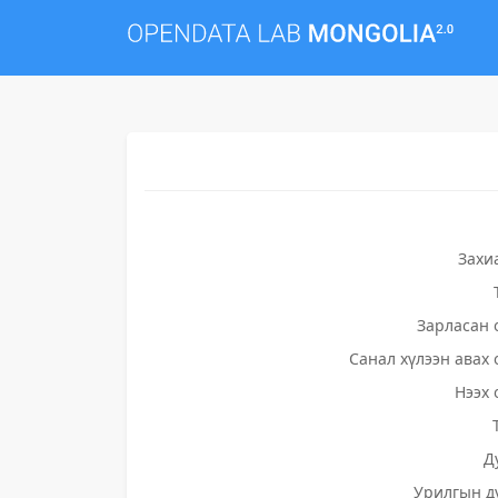
Захи
Зарласан 
Санал хүлээн авах 
Нээх 
Д
Урилгын д