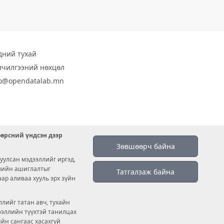
дний тухай
лчилгээний нөхцөл
fo@opendatalab.mn
өөрсний үндсэн дээр
Зөвшөөрч байна
уулсан мэдээллийг иргэд,
емийн ашиглалтыг
Татгалзаж байна
аар аливаа хууль эрх зүйн
лийг татан авч, тухайн
дээллийн түүхтэй танилцах
ийн сангаас хасахгүй