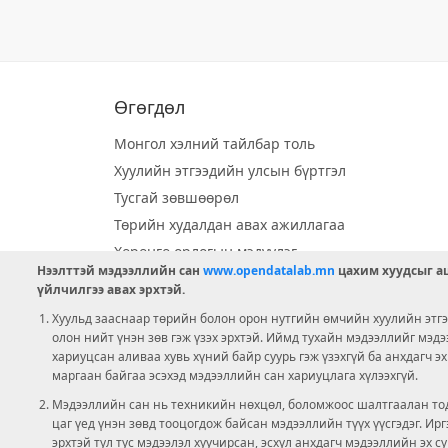
Өгөгдөл
Монгол хэлний тайлбар толь
Хуулийн этгээдийн улсын бүртгэл
Тусгай зөвшөөрөл
Төрийн худалдан авах ажиллагаа
Хөрөнгө орлогын мэдүүлэг
Нээлттэй мэдээллийн сан
www.opendatalab.mn
цахим хуудсыг аш
Орон нутгийн хөгжлийн сан
үйлчилгээ авах эрхтэй.
Шилэн данс
Хуульд зааснаар төрийн болон орон нутгийн өмчийн хуулийн этгээ
Ээлжит сонгууль
олон нийт үнэн зөв гэж үзэх эрхтэй. Иймд тухайн мэдээллийг мэд
хариуцсан аливаа хувь хүний байр суурь гэж үзэхгүй ба анхдагч э
Ашигт малтмал тусгай зөвшөөрөл
маргаан байгаа эсэхэд мэдээллийн сан хариуцлага хүлээхгүй.
Мэдээллийн сан нь техникийн нөхцөл, боломжоос шалтгаалан тод
цаг үед үнэн зөвд тооцогдож байсан мэдээллийн түүх үүсгэдэг. И
эрхтэй тул тус мэдээлэл хуучирсан, эсхүл анхдагч мэдээллийн эх с