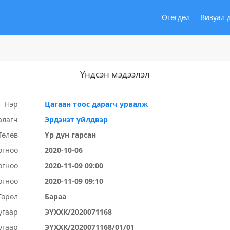
Өгөгдөл
Визуал 
Үндсэн мэдээлэл
Нэр
Цагаан тоос дарагч урвалж
алагч
Эрдэнэт үйлдвэр
Төлөв
Үр дүн гарсан
огноо
2020-10-06
огноо
2020-11-09 09:00
огноо
2020-11-09 09:10
Төрөл
Бараа
угаар
ЭҮХХК/2020071168
угаар
ЭҮХХК/2020071168/01/01