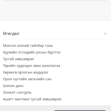
Өгөгдөл
Монгол хэлний тайлбар толь
Хуулийн этгээдийн улсын бүртгэл
Тусгай зөвшөөрөл
Төрийн худалдан авах ажиллагаа
Хөрөнгө орлогын мэдүүлэг
Орон нутгийн хөгжлийн сан
Шилэн данс
Ээлжит сонгууль
Ашигт малтмал тусгай зөвшөөрөл
Визуал дата