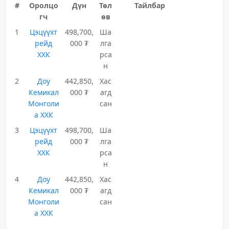
#
Оролцо
Дүн
Төл
Тайлбар
гч
өв
1
Цэцүүхт
498,700,
Ша
рейд
000 ₮
лга
ХХК
рса
н
2
Доу
442,850,
Хас
Кемикал
000 ₮
агд
Монголи
сан
а ХХК
3
Цэцүүхт
498,700,
Ша
рейд
000 ₮
лга
ХХК
рса
н
4
Доу
442,850,
Хас
Кемикал
000 ₮
агд
Монголи
сан
а ХХК