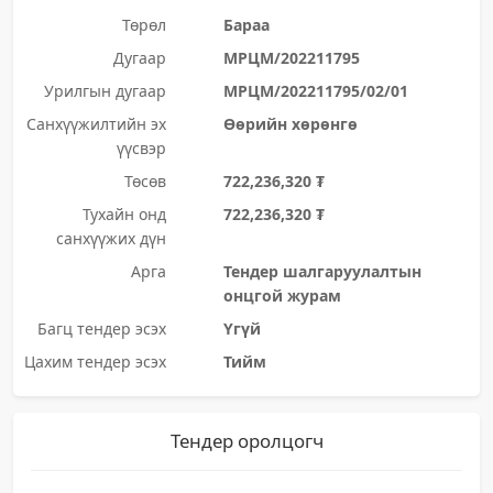
Төрөл
Бараа
Дугаар
МРЦМ/202211795
Урилгын дугаар
МРЦМ/202211795/02/01
Санхүүжилтийн эх
Өөрийн хөрөнгө
үүсвэр
Төсөв
722,236,320 ₮
Тухайн онд
722,236,320 ₮
санхүүжих дүн
Арга
Тендер шалгаруулалтын
онцгой журам
Багц тендер эсэх
Үгүй
Цахим тендер эсэх
Тийм
Тендер оролцогч