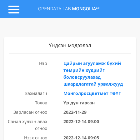
Үндсэн мэдээлэл
Нэр
Цайрын агууламж бүхий
төмрийн хүдрийг
боловсруулахад
шаардлагатай урвалжууд
Захиалагч
Монголросцветмет ТӨҮГ
Төлөв
Үр дүн гарсан
Зарласан огноо
2022-11-29
Санал хүлээн авах
2022-12-14 09:00
огноо
Нээх огноо
2022-12-14 09:05