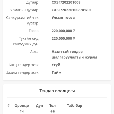
Дугаар
СХЗГ/202201008
Урилгын дугаар
СХЗГ/202201008/01/01
Санхүүжилтийн эх
Улсын төсөв
үүсвэр
Төсөв
220,000,000 ₮
Тухайн онд
220,000,000 ₮
санхүүжих дүн
Арга
Нээлттэй тендер
шалгаруулалтын журам
Багц тендер эсэх
Үгүй
Цахим тендер эсэх
Тийм
Тендер оролцогч
#
Оролцо
Дүн
Төл
Тайлбар
гч
өв