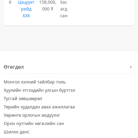
6
Цэцүүхт
158,000,
Хас
рейд
000 ₮
агд
ХХК
сан
Өгөгдөл
Монгол хэлний тайлбар толь
Хуулийн этгээдийн улсын бүртгэл
Тусгай зөвшөөрөл
Төрийн худалдан авах ажиллагаа
Хөрөнгө орлогын мэдүүлэг
Орон нутгийн хөгжлийн сан
Шилэн данс