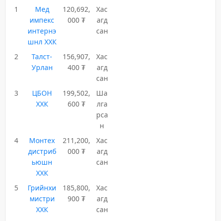
1
Мед
120,692,
Хас
импекс
000 ₮
агд
интернэ
сан
шнл ХХК
2
Талст-
156,907,
Хас
Урлан
400 ₮
агд
сан
3
ЦБОН
199,502,
Ша
ХХК
600 ₮
лга
рса
н
4
Монтех
211,200,
Хас
дистриб
000 ₮
агд
ьюшн
сан
ХХК
5
Грийнхи
185,800,
Хас
мистри
900 ₮
агд
ХХК
сан