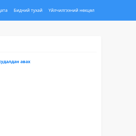
дата
Бидний тухай
Үйлчилгээний нөхцөл
худалдан авах