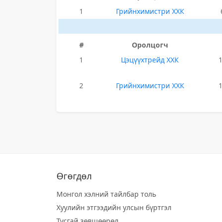
1
Грийнхимистри ХХК
#
Оролцогч
1
Цэцүүхтрейд ХХК
2
Грийнхимистри ХХК
Өгөгдөл
Монгол хэлний тайлбар толь
Хуулийн этгээдийн улсын бүртгэл
Тусгай зөвшөөрөл