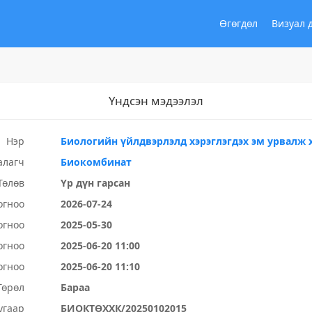
Өгөгдөл
Визуал 
Үндсэн мэдээлэл
Нэр
Биологийн үйлдвэрлэлд хэрэглэгдэх эм урвалж 
алагч
Биокомбинат
Төлөв
Үр дүн гарсан
огноо
2026-07-24
огноо
2025-05-30
огноо
2025-06-20 11:00
огноо
2025-06-20 11:10
Төрөл
Бараа
угаар
БИОКТӨХХК/20250102015