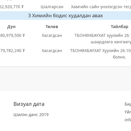
62,920,770 ₮
Шалгарсан
Хамгийн сайн үнэлэгдсэн тег
3 Химийн бодис худалдан авах
Дүн
Төлөв
Тайлбар
180,979,500 ₮
Хасагдсан
ТБОНӨХБАҮХАТ хуулийн 26.1
шаардлага хангаагү
179,782,240 ₮
Хасагдсан
ТБОНӨХБАҮХАТ Хуулийн 26.10 
болно.
Визуал дата
Би
Үй
Шилэн данс 2019
in