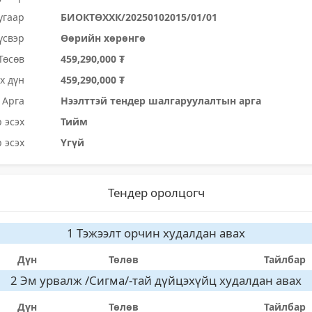
угаар
БИОКТӨХХК/20250102015/01/01
үсвэр
Өөрийн хөрөнгө
Төсөв
459,290,000 ₮
х дүн
459,290,000 ₮
Арга
Нээлттэй тендер шалгаруулалтын арга
 эсэх
Тийм
 эсэх
Үгүй
Тендер оролцогч
1 Тэжээлт орчин худалдан авах
Дүн
Төлөв
Тайлбар
2 Эм урвалж /Сигма/-тай дүйцэхүйц худалдан авах
Дүн
Төлөв
Тайлбар