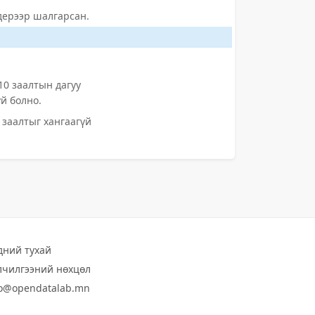
дерээр шалгарсан.
0 заалтын дагуу
й болно.
заалтыг хангаагүй
дний тухай
лчилгээний нөхцөл
fo@opendatalab.mn