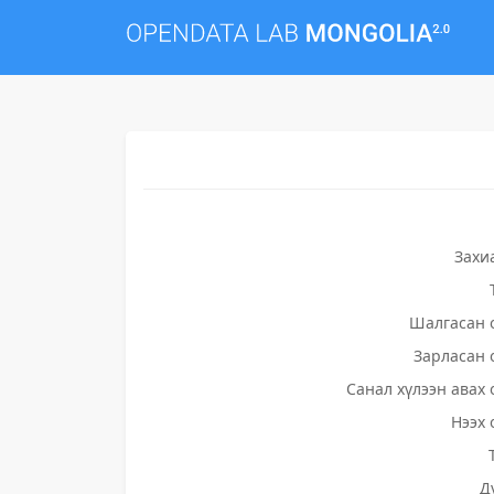
Захи
Шалгасан 
Зарласан 
Санал хүлээн авах 
Нээх 
Д