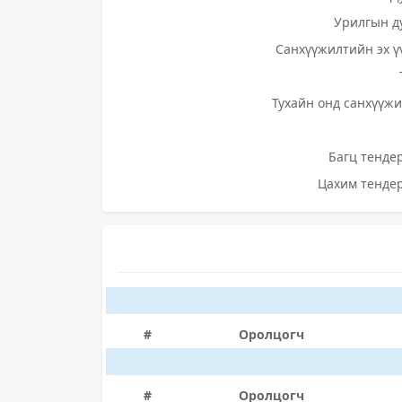
Урилгын д
Санхүүжилтийн эх ү
Тухайн онд санхүүжи
Багц тендер
Цахим тендер
#
Оролцогч
#
Оролцогч