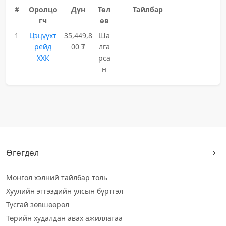
#
Оролцо
Дүн
Төл
Тайлбар
гч
өв
1
Цэцүүхт
35,449,8
Ша
рейд
00 ₮
лга
ХХК
рса
н
Өгөгдөл
Монгол хэлний тайлбар толь
Хуулийн этгээдийн улсын бүртгэл
Тусгай зөвшөөрөл
Төрийн худалдан авах ажиллагаа