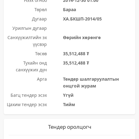
Нээх огноо
2014-12-30 01:00
Төрөл
Бараа
Дугаар
ХА.БКШП-2014/05
Урилгын дугаар
Санхүүжилтийн эх
Өөрийн хөрөнгө
үүсвэр
Төсөв
35,512,488 ₮
Тухайн онд
35,512,488 ₮
санхүүжих дүн
Арга
Тендер шалгаруулалтын
онцгой журам
Багц тендер эсэх
Үгүй
Цахим тендер эсэх
Тийм
Тендер оролцогч