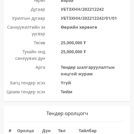
Төрөл
Бараа
Дугаар
УБТЗХНН/202212242
Урилгын дугаар
УБТЗХНН/202212242/01/01
Санхүүжилтийн эх
Өөрийн хөрөнгө
үүсвэр
Төсөв
25,000,000 ₮
Тухайн онд
25,000,000 ₮
санхүүжих дүн
Арга
Тендер шалгаруулалтын
онцгой журам
Багц тендер эсэх
Үгүй
Цахим тендер эсэх
Тийм
Тендер оролцогч
#
Оролцо
Дүн
Төл
Тайлбар