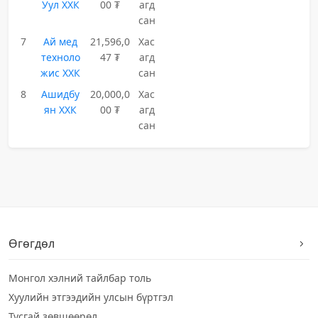
Уул ХХК
00 ₮
агд
сан
7
Ай мед
21,596,0
Хас
техноло
47 ₮
агд
жис ХХК
сан
8
Ашидбу
20,000,0
Хас
ян ХХК
00 ₮
агд
сан
Өгөгдөл
Монгол хэлний тайлбар толь
Хуулийн этгээдийн улсын бүртгэл
Тусгай зөвшөөрөл