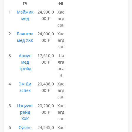
гч
өв
1
Мэйжик
24,990,0
Хас
мед
00 ₮
агд
сан
2
Баянгол
24,000,0
Хас
мед ХХК
00 ₮
агд
сан
3
Ариун
17,610,0
Ша
мед
00 ₮
лга
трейд
рса
н
4
Эм Ди
20,438,0
Хас
эспек
00 ₮
агд
сан
5
Цэцүүхт
20,200,0
Хас
рейд
00 ₮
агд
ХХК
сан
6
Сүвэн-
24,245,0
Хас