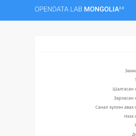
Захи
Шалгасан 
Зарласан 
Санал хүлээн авах 
Нээх 
Д