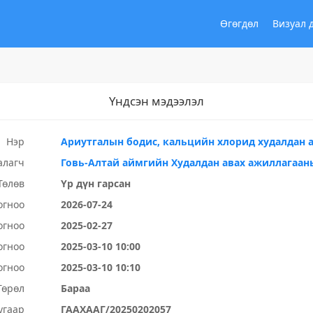
Өгөгдөл
Визуал 
Үндсэн мэдээлэл
Нэр
Ариутгалын бодис, кальцийн хлорид худалдан 
алагч
Говь-Алтай аймгийн Худалдан авах ажиллагаан
Төлөв
Үр дүн гарсан
огноо
2026-07-24
огноо
2025-02-27
огноо
2025-03-10 10:00
огноо
2025-03-10 10:10
Төрөл
Бараа
угаар
ГААХААГ/20250202057