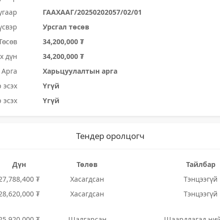
угаар
ГААХААГ/20250202057/02/01
үсвэр
Урсгал төсөв
Төсөв
34,200,000 ₮
х дүн
34,200,000 ₮
Арга
Харьцуулалтын арга
 эсэх
Үгүй
 эсэх
Үгүй
Тендер оролцогч
Дүн
Төлөв
Тайлбар
27,788,400 ₮
Хасагдсан
Тэнцээгүй
28,620,000 ₮
Хасагдсан
Тэнцээгүй
25,920,000 ₮
Шалгарсан
Шаардлагад ни