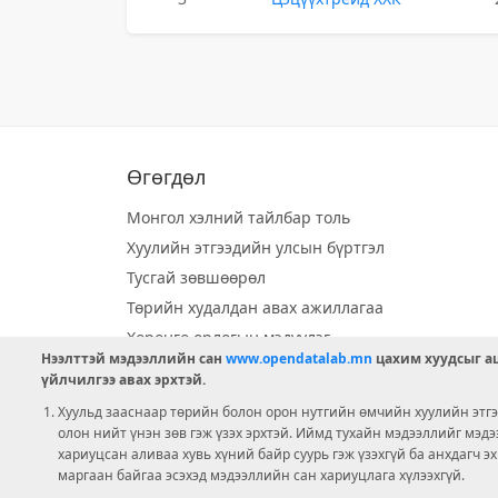
Өгөгдөл
Монгол хэлний тайлбар толь
Хуулийн этгээдийн улсын бүртгэл
Тусгай зөвшөөрөл
Төрийн худалдан авах ажиллагаа
Хөрөнгө орлогын мэдүүлэг
Нээлттэй мэдээллийн сан
www.opendatalab.mn
цахим хуудсыг аш
Орон нутгийн хөгжлийн сан
үйлчилгээ авах эрхтэй.
Шилэн данс
Хуульд зааснаар төрийн болон орон нутгийн өмчийн хуулийн этгээ
Ээлжит сонгууль
олон нийт үнэн зөв гэж үзэх эрхтэй. Иймд тухайн мэдээллийг мэд
хариуцсан аливаа хувь хүний байр суурь гэж үзэхгүй ба анхдагч э
Ашигт малтмал тусгай зөвшөөрөл
маргаан байгаа эсэхэд мэдээллийн сан хариуцлага хүлээхгүй.