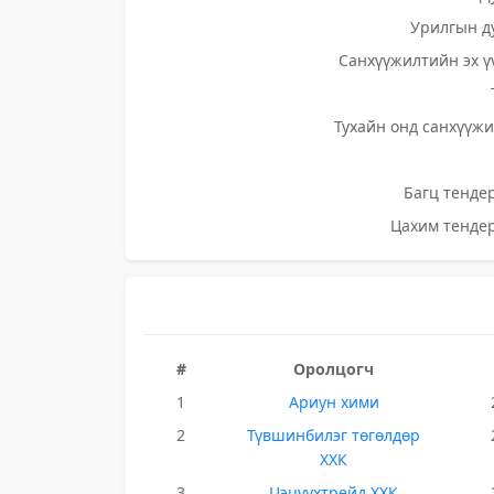
Урилгын д
Санхүүжилтийн эх ү
Тухайн онд санхүүжи
Багц тендер
Цахим тендер
#
Оролцогч
1
Ариун хими
2
Түвшинбилэг төгөлдөр
ХХК
3
Цэцүүхтрейд ХХК