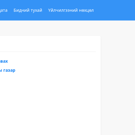
дата
Бидний тухай
Үйлчилгээний нөхцөл
авах
ы газар