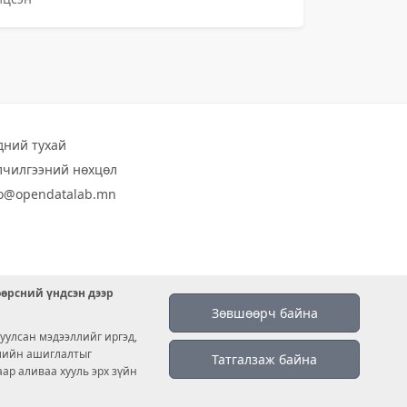
дний тухай
лчилгээний нөхцөл
fo@opendatalab.mn
өөрсний үндсэн дээр
Зөвшөөрч байна
уулсан мэдээллийг иргэд,
емийн ашиглалтыг
Татгалзаж байна
аар аливаа хууль эрх зүйн