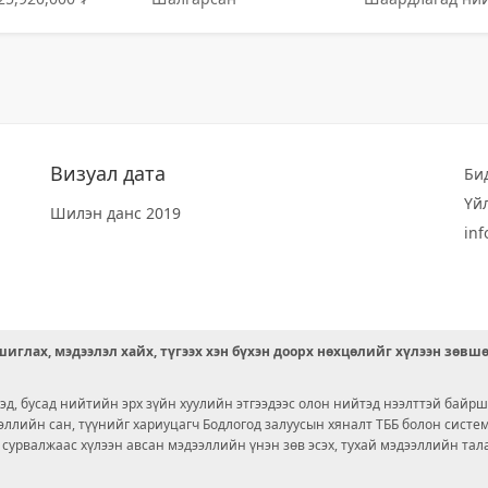
Визуал дата
Би
Үй
Шилэн данс 2019
in
иглах, мэдээлэл хайх, түгээх хэн бүхэн доорх нөхцөлийг хүлээн зөвш
д, бусад нийтийн эрх зүйн хуулийн этгээдээс олон нийтэд нээлттэй байрш
ээллийн сан, түүнийг хариуцагч Бодлогод залуусын хяналт ТББ болон сист
х сурвалжаас хүлээн авсан мэдээллийн үнэн зөв эсэх, тухай мэдээллийн тал