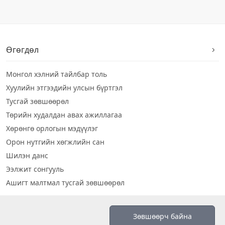
Өгөгдөл
Монгол хэлний тайлбар толь
Хуулийн этгээдийн улсын бүртгэл
Тусгай зөвшөөрөл
Төрийн худалдан авах ажиллагаа
Хөрөнгө орлогын мэдүүлэг
Орон нутгийн хөгжлийн сан
Шилэн данс
Ээлжит сонгууль
Ашигт малтмал тусгай зөвшөөрөл
Визуал дата
Зөвшөөрч байна