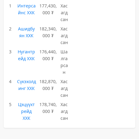
1
Интерса
177,430,
Хас
йнс ХХК
000 ₮
агд
сан
2
Ашидбу
182,340,
Хас
ян ХХК
000 ₮
агд
сан
3
Нугантр
176,440,
Ша
ейд ХХК
000 ₮
лга
рса
н
4
Сүкэхолд
182,870,
Хас
инг ХХК
000 ₮
агд
сан
5
Цэцүүхт
178,740,
Хас
рейд
000 ₮
агд
ХХК
сан