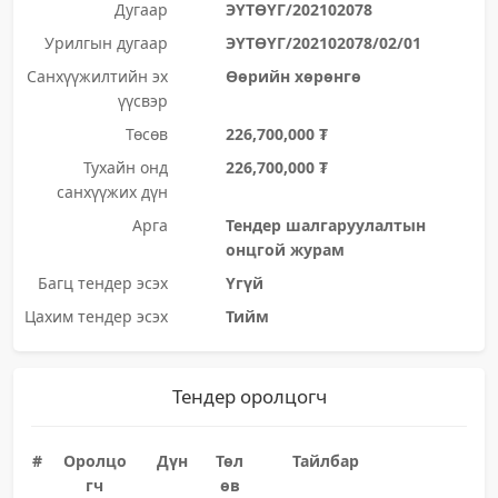
Дугаар
ЭҮТӨҮГ/202102078
Урилгын дугаар
ЭҮТӨҮГ/202102078/02/01
Санхүүжилтийн эх
Өөрийн хөрөнгө
үүсвэр
Төсөв
226,700,000 ₮
Тухайн онд
226,700,000 ₮
санхүүжих дүн
Арга
Тендер шалгаруулалтын
онцгой журам
Багц тендер эсэх
Үгүй
Цахим тендер эсэх
Тийм
Тендер оролцогч
#
Оролцо
Дүн
Төл
Тайлбар
гч
өв