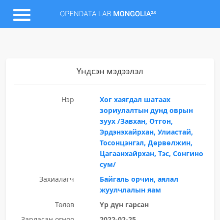
Үндсэн мэдээлэл
Нэр
Хог хаягдал шатаах
зориулалтын дунд оврын
зуух /Завхан, Отгон,
Эрдэнэхайрхан, Улиастай,
Тосонцэнгэл, Дөрвөлжин,
Цагаанхайрхан, Тэс, Сонгино
сум/
Захиалагч
Байгаль орчин, аялал
жуулчлалын яам
Төлөв
Үр дүн гарсан
Зарласан огноо
2022-02-25