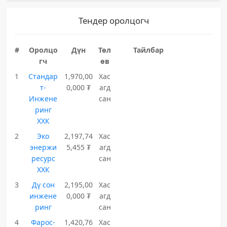
Тендер оролцогч
#
Оролцо
Дүн
Төл
Тайлбар
гч
өв
1
Стандар
1,970,00
Хас
т-
0,000 ₮
агд
Инжене
сан
ринг
ХХК
2
Эко
2,197,74
Хас
энержи
5,455 ₮
агд
ресурс
сан
ХХК
3
Дү сон
2,195,00
Хас
инжене
0,000 ₮
агд
ринг
сан
4
Фарос-
1,420,76
Хас