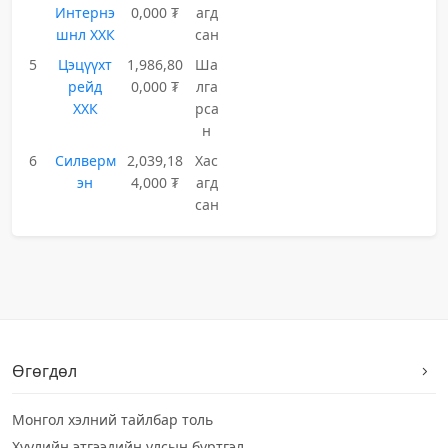
Интернэ
0,000 ₮
агд
шнл ХХК
сан
5
Цэцүүхт
1,986,80
Ша
рейд
0,000 ₮
лга
ХХК
рса
н
6
Силверм
2,039,18
Хас
эн
4,000 ₮
агд
сан
Өгөгдөл
Монгол хэлний тайлбар толь
Хуулийн этгээдийн улсын бүртгэл