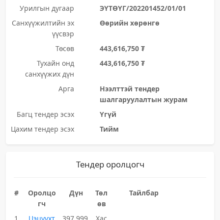
Урилгын дугаар
ЭҮТӨҮГ/202201452/01/01
Санхүүжилтийн эх
Өөрийн хөрөнгө
үүсвэр
Төсөв
443,616,750 ₮
Тухайн онд
443,616,750 ₮
санхүүжих дүн
Арга
Нээлттэй тендер
шалгаруулалтын журам
Багц тендер эсэх
Үгүй
Цахим тендер эсэх
Тийм
Тендер оролцогч
#
Оролцо
Дүн
Төл
Тайлбар
гч
өв
1
Цэцүүхт
397,999,
Хас