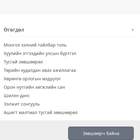
Өгөгдөл
Монгол хэлний тайлбар толь
Хуулийн этгээдийн улсын бүртгэл
Тусгай зөвшөөрөл
Төрийн худалдан авах ажиллагаа
Хөрөнгө орлогын мэдүүлэг
Орон нутгийн хөгжлийн сан
Шилэн данс
Ээлжит сонгууль
Ашигт малтмал тусгай зөвшөөрөл
Визуал дата
Зөвшөөрч байна
Шилэн данс 2019