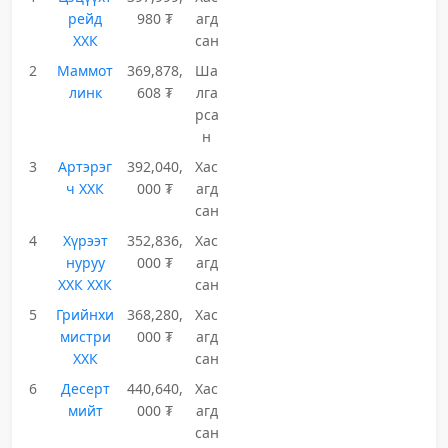
рейд
980 ₮
агд
ХХК
сан
2
Маммот
369,878,
Ша
линк
608 ₮
лга
рса
н
3
Артэрэг
392,040,
Хас
ч ХХК
000 ₮
агд
сан
4
Хүрээт
352,836,
Хас
нуруу
000 ₮
агд
ХХК ХХК
сан
5
Грийнхи
368,280,
Хас
мистри
000 ₮
агд
ХХК
сан
6
Десерт
440,640,
Хас
мийт
000 ₮
агд
сан