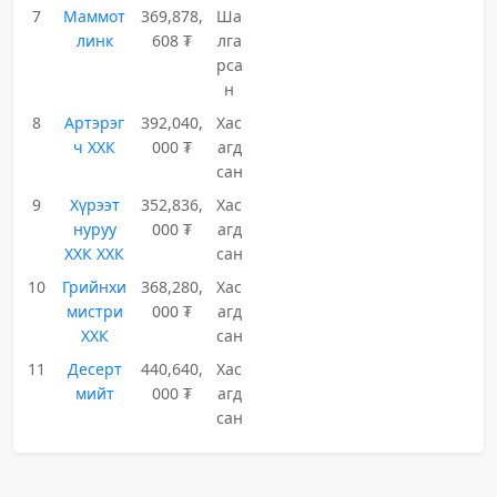
7
Маммот
369,878,
Ша
линк
608 ₮
лга
рса
н
8
Артэрэг
392,040,
Хас
ч ХХК
000 ₮
агд
сан
9
Хүрээт
352,836,
Хас
нуруу
000 ₮
агд
ХХК ХХК
сан
10
Грийнхи
368,280,
Хас
мистри
000 ₮
агд
ХХК
сан
11
Десерт
440,640,
Хас
мийт
000 ₮
агд
сан