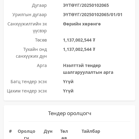
Дугаар
ЭҮТӨҮГ/20250102065
Урилгын дугаар
ЭҮТӨҮГ/20250102065/01/01
Санхүүжилтийн эх
Өөрийн хөрөнгө
үүсвэр
Төсөв
1,137,002,544 ₮
Тухайн онд
1,137,002,544 ₮
санхүүжих дүн
Арга
Нээлттэй тендер
шалгаруулалтын арга
Багц тендер эсэх
Үгүй
Цахим тендер эсэх
Үгүй
Тендер оролцогч
#
Оролцо
Дүн
Төл
Тайлбар
гч
өв