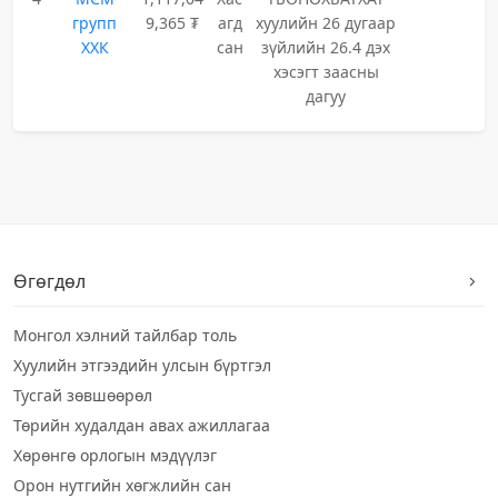
групп
9,365 ₮
агд
хуулийн 26 дугаар
ХХК
сан
зүйлийн 26.4 дэх
хэсэгт заасны
дагуу
Өгөгдөл
Монгол хэлний тайлбар толь
Хуулийн этгээдийн улсын бүртгэл
Тусгай зөвшөөрөл
Төрийн худалдан авах ажиллагаа
Хөрөнгө орлогын мэдүүлэг
Орон нутгийн хөгжлийн сан