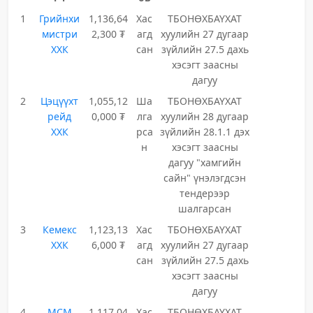
1
Грийнхи
1,136,64
Хас
ТБОНӨХБАҮХАТ
мистри
2,300 ₮
агд
хуулийн 27 дугаар
ХХК
сан
зүйлийн 27.5 дахь
хэсэгт заасны
дагуу
2
Цэцүүхт
1,055,12
Ша
ТБОНӨХБАҮХАТ
рейд
0,000 ₮
лга
хуулийн 28 дугаар
ХХК
рса
зүйлийн 28.1.1 дэх
н
хэсэгт заасны
дагуу "хамгийн
сайн" үнэлэгдсэн
тендерээр
шалгарсан
3
Кемекс
1,123,13
Хас
ТБОНӨХБАҮХАТ
ХХК
6,000 ₮
агд
хуулийн 27 дугаар
сан
зүйлийн 27.5 дахь
хэсэгт заасны
дагуу
4
МСМ
1,117,04
Хас
ТБОНӨХБАҮХАТ