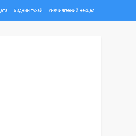
дата
Бидний тухай
Үйлчилгээний нөхцөл