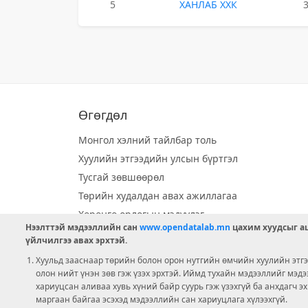
5
ХАНЛАБ ХХК
Өгөгдөл
Монгол хэлний тайлбар толь
Хуулийн этгээдийн улсын бүртгэл
Тусгай зөвшөөрөл
Төрийн худалдан авах ажиллагаа
Хөрөнгө орлогын мэдүүлэг
Нээлттэй мэдээллийн сан
www.opendatalab.mn
цахим хуудсыг аш
Орон нутгийн хөгжлийн сан
үйлчилгээ авах эрхтэй.
Шилэн данс
Хуульд зааснаар төрийн болон орон нутгийн өмчийн хуулийн этгээ
Ээлжит сонгууль
олон нийт үнэн зөв гэж үзэх эрхтэй. Иймд тухайн мэдээллийг мэд
хариуцсан аливаа хувь хүний байр суурь гэж үзэхгүй ба анхдагч э
Ашигт малтмал тусгай зөвшөөрөл
маргаан байгаа эсэхэд мэдээллийн сан хариуцлага хүлээхгүй.