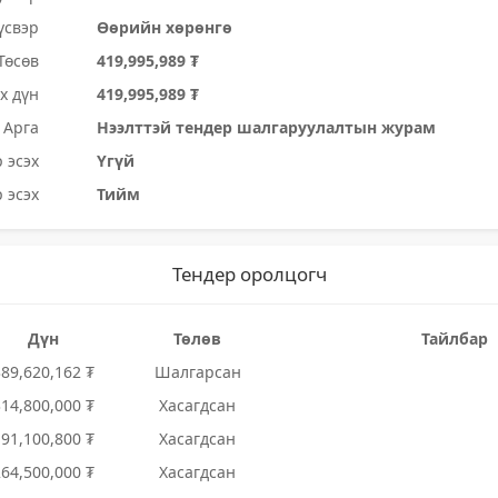
үсвэр
Өөрийн хөрөнгө
Төсөв
419,995,989 ₮
х дүн
419,995,989 ₮
Арга
Нээлттэй тендер шалгаруулалтын журам
 эсэх
Үгүй
 эсэх
Тийм
Тендер оролцогч
Дүн
Төлөв
Тайлбар
389,620,162 ₮
Шалгарсан
314,800,000 ₮
Хасагдсан
191,100,800 ₮
Хасагдсан
264,500,000 ₮
Хасагдсан