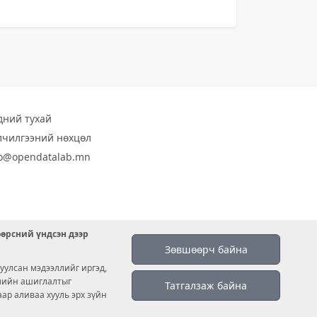
дний тухай
лчилгээний нөхцөл
fo@opendatalab.mn
өөрсний үндсэн дээр
Зөвшөөрч байна
уулсан мэдээллийг иргэд,
емийн ашиглалтыг
Татгалзаж байна
аар аливаа хууль эрх зүйн