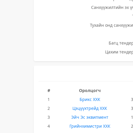
Санхүүжилтийн эх ү
Тухайн онд санхүүжи
Багц тендер
Цахим тендер
#
Оролцогч
1
Брикс ХХК
2
Цэцүүхтрейд ХХК
3
Эйч Эс эквипмент
4
Грийнхимистри ХХК