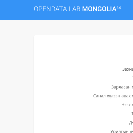
Захи
Зарласан 
Санал хүлээн авах 
Нээх 
Д
Урилгын д