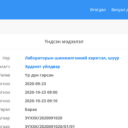
Өгөгдөл
Визуал 
Үндсэн мэдээлэл
Нэр
Лабораторын шинжилгээний хэрэгсэл, шүүр
алагч
Эрдэнэт үйлдвэр
Төлөв
Үр дүн гарсан
огноо
2020-09-23
огноо
2020-10-23 09:00
огноо
2020-10-23 09:10
Төрөл
Бараа
угаар
ЭҮХХК/2020091020
угаар
ЭҮХХК/2020091020/01/01