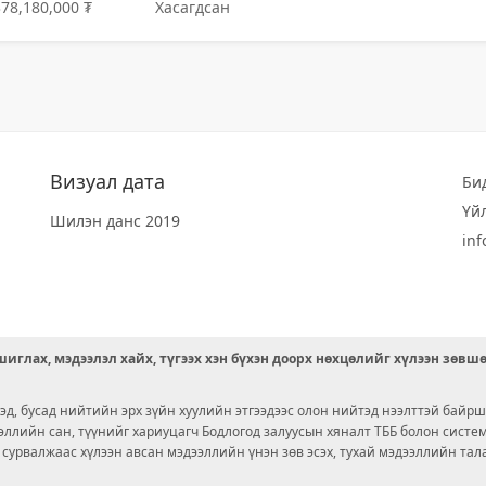
378,180,000 ₮
Хасагдсан
Визуал дата
Би
Үй
Шилэн данс 2019
in
иглах, мэдээлэл хайх, түгээх хэн бүхэн доорх нөхцөлийг хүлээн зөвш
д, бусад нийтийн эрх зүйн хуулийн этгээдээс олон нийтэд нээлттэй байрш
ээллийн сан, түүнийг хариуцагч Бодлогод залуусын хяналт ТББ болон сист
х сурвалжаас хүлээн авсан мэдээллийн үнэн зөв эсэх, тухай мэдээллийн тал