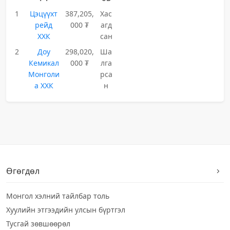
1
Цэцүүхт
387,205,
Хас
рейд
000 ₮
агд
ХХК
сан
2
Доу
298,020,
Ша
Кемикал
000 ₮
лга
Монголи
рса
а ХХК
н
Өгөгдөл
Монгол хэлний тайлбар толь
Хуулийн этгээдийн улсын бүртгэл
Тусгай зөвшөөрөл