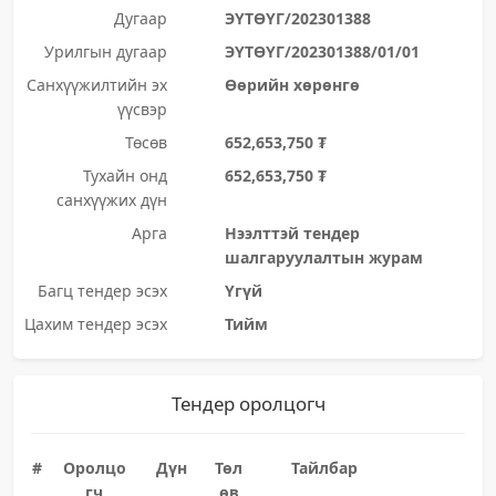
Дугаар
ЭҮТӨҮГ/202301388
Урилгын дугаар
ЭҮТӨҮГ/202301388/01/01
Санхүүжилтийн эх
Өөрийн хөрөнгө
үүсвэр
Төсөв
652,653,750 ₮
Тухайн онд
652,653,750 ₮
санхүүжих дүн
Арга
Нээлттэй тендер
шалгаруулалтын журам
Багц тендер эсэх
Үгүй
Цахим тендер эсэх
Тийм
Тендер оролцогч
#
Оролцо
Дүн
Төл
Тайлбар
гч
өв