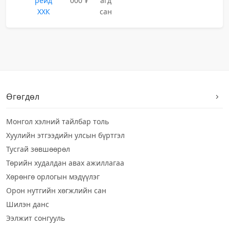
рейд
000 ₮
агд
ХХК
сан
Өгөгдөл
Монгол хэлний тайлбар толь
Хуулийн этгээдийн улсын бүртгэл
Тусгай зөвшөөрөл
Төрийн худалдан авах ажиллагаа
Хөрөнгө орлогын мэдүүлэг
Орон нутгийн хөгжлийн сан
Шилэн данс
Ээлжит сонгууль