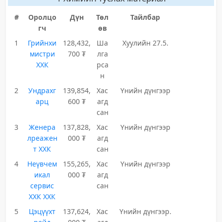
#
Оролцо
Дүн
Төл
Тайлбар
гч
өв
1
Грийнхи
128,432,
Ша
Хуулийн 27.5.
мистри
700 ₮
лга
ХХК
рса
н
2
Ундрахг
139,854,
Хас
Үнийн дүнгээр
арц
600 ₮
агд
сан
3
Женера
137,828,
Хас
Үнийн дүнгээр
лреажен
000 ₮
агд
т ХХК
сан
4
Неүвчем
155,265,
Хас
Үнийн дүнгээр
икал
000 ₮
агд
сервис
сан
ХХК ХХК
5
Цэцүүхт
137,624,
Хас
Үнийн дүнгээр.