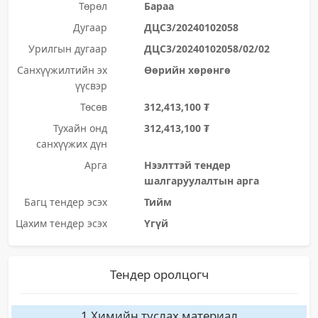
Төрөл
Бараа
Дугаар
ДЦС3/20240102058
Урилгын дугаар
ДЦС3/20240102058/02/02
Санхүүжилтийн эх
Өөрийн хөрөнгө
үүсвэр
Төсөв
312,413,100 ₮
Тухайн онд
312,413,100 ₮
санхүүжих дүн
Арга
Нээлттэй тендер
шалгаруулалтын арга
Багц тендер эсэх
Тийм
Цахим тендер эсэх
Үгүй
Тендер оролцогч
1 Химийн туслах материал