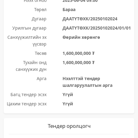
Нээх огноо
2025-06-04 09:00
Төрөл
Бараа
Дугаар
ДААТҮТӨХК/20250102024
Урилгын дугаар
ДААТҮТӨХК/20250102024/01/01
Санхүүжилтийн эх
Өөрийн хөрөнгө
үүсвэр
Төсөв
1,600,000,000 ₮
Тухайн онд
1,600,000,000 ₮
санхүүжих дүн
Арга
Нээлттэй тендер
шалгаруулалтын арга
Багц тендер эсэх
Үгүй
Цахим тендер эсэх
Үгүй
Тендер оролцогч