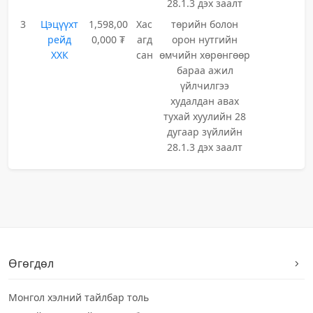
28.1.3 дэх заалт
3
Цэцүүхт
1,598,00
Хас
төрийн болон
рейд
0,000 ₮
агд
орон нутгийн
ХХК
сан
өмчийн хөрөнгөөр
бараа ажил
үйлчилгээ
худалдан авах
тухай хуулийн 28
дугаар зүйлийн
28.1.3 дэх заалт
Өгөгдөл
Монгол хэлний тайлбар толь