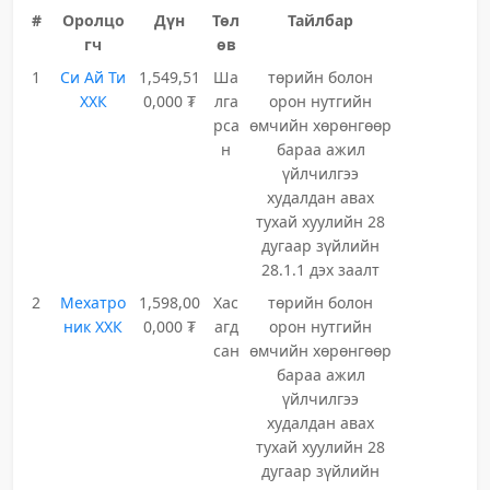
#
Оролцо
Дүн
Төл
Тайлбар
гч
өв
1
Си Ай Ти
1,549,51
Ша
төрийн болон
ХХК
0,000 ₮
лга
орон нутгийн
рса
өмчийн хөрөнгөөр
н
бараа ажил
үйлчилгээ
худалдан авах
тухай хуулийн 28
дугаар зүйлийн
28.1.1 дэх заалт
2
Мехатро
1,598,00
Хас
төрийн болон
ник ХХК
0,000 ₮
агд
орон нутгийн
сан
өмчийн хөрөнгөөр
бараа ажил
үйлчилгээ
худалдан авах
тухай хуулийн 28
дугаар зүйлийн