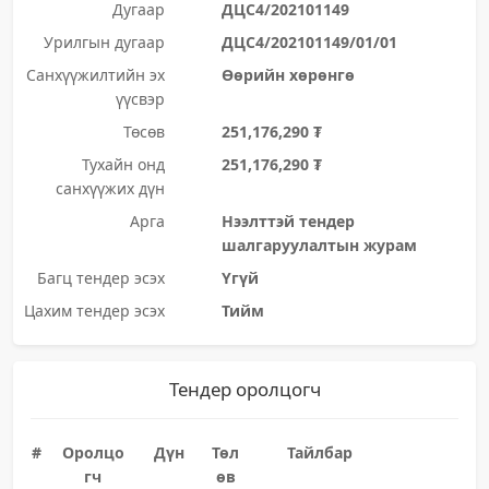
Дугаар
ДЦС4/202101149
Урилгын дугаар
ДЦС4/202101149/01/01
Санхүүжилтийн эх
Өөрийн хөрөнгө
үүсвэр
Төсөв
251,176,290 ₮
Тухайн онд
251,176,290 ₮
санхүүжих дүн
Арга
Нээлттэй тендер
шалгаруулалтын журам
Багц тендер эсэх
Үгүй
Цахим тендер эсэх
Тийм
Тендер оролцогч
#
Оролцо
Дүн
Төл
Тайлбар
гч
өв