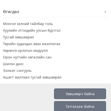
Өгөгдөл
Монгол хэлний тайлбар толь
Хуулийн этгээдийн улсын бүртгэл
Тусгай зөвшөөрөл
Төрийн худалдан авах ажиллагаа
Хөрөнгө орлогын мэдүүлэг
Орон нутгийн хөгжлийн сан
Шилэн данс
Ээлжит сонгууль
Ашигт малтмал тусгай зөвшөөрөл
Визуал дата
Зөвшөөрч байна
Шилэн данс 2019
Татгалзаж байна
Бидний тухай