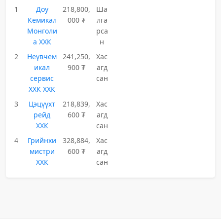
1
Доу
218,800,
Ша
Кемикал
000 ₮
лга
Монголи
рса
а ХХК
н
2
Неүвчем
241,250,
Хас
икал
900 ₮
агд
сервис
сан
ХХК ХХК
3
Цэцүүхт
218,839,
Хас
рейд
600 ₮
агд
ХХК
сан
4
Грийнхи
328,884,
Хас
мистри
600 ₮
агд
ХХК
сан