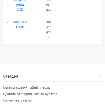
рейд
ээг
ХХК
дсэ
н
2
Мехлопа
Илг
т ХХК
ээг
дсэ
н
Өгөгдөл
Монгол хэлний тайлбар толь
Хуулийн этгээдийн улсын бүртгэл
Тусгай зөвшөөрөл