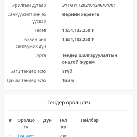
Урилгын дугаар
ЭҮТӨҮГ/202101246/01/01
Санхүүжилтийн эх
Өөрийн хөрөнгө
үүсвэр
Төсөв
1,651,133,250 ₮
Тухайн онд
1,651,133,250 ₮
санхүүжих дүн
Арга
Тендер шалгаруулалтын
онцгой журам
Багц тендер эсэх
Үгүй
Цахим тендер эсэх
Тийм
Тендер оролцогч
#
Оролцо
Дүн
Төл
Тайлбар
гч
өв
1
Цэцүүхт
Илг