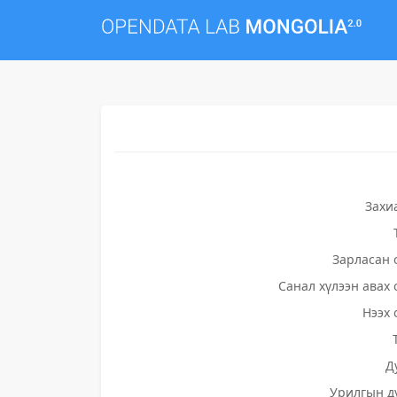
Захи
Зарласан 
Санал хүлээн авах 
Нээх 
Д
Урилгын д