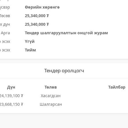
үсвэр
Өөрийн хөрөнгө
Төсөв
25,340,000 ₮
х дүн
25,340,000 ₮
Арга
Тендер шалгаруулалтын онцгой журам
 эсэх
Үгүй
 эсэх
Тийм
Тендер оролцогч
Дүн
Төлөв
Тайлбар
24,139,100 ₮
Хасагдсан
23,668,150 ₮
Шалгарсан