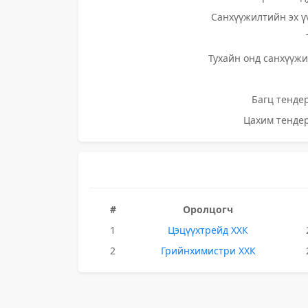
Санхүүжилтийн эх ү
Тухайн онд санхүүжи
Багц тендер
Цахим тендер
#
Оролцогч
1
Цэцүүхтрейд ХХК
2
Грийнхимистри ХХК