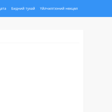
дата
Бидний тухай
Үйлчилгээний нөхцөл