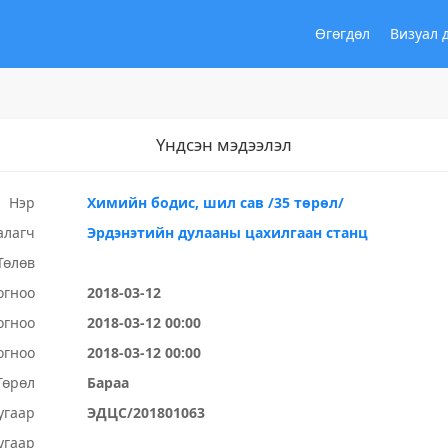
Өгөгдөл
Визуал 
Үндсэн мэдээлэл
Нэр
Химийн бодис, шил сав /35 төрөл/
алагч
Эрдэнэтийн дулааны цахилгаан станц
Төлөв
огноо
2018-03-12
огноо
2018-03-12 00:00
огноо
2018-03-12 00:00
Төрөл
Бараа
угаар
ЭДЦС/201801063
угаар