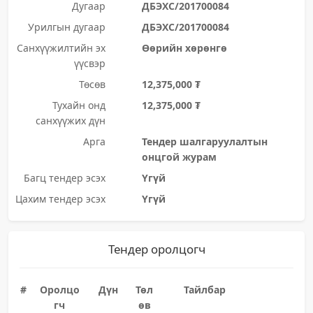
Дугаар
ДБЭХС/201700084
Урилгын дугаар
ДБЭХС/201700084
Санхүүжилтийн эх
Өөрийн хөрөнгө
үүсвэр
Төсөв
12,375,000 ₮
Тухайн онд
12,375,000 ₮
санхүүжих дүн
Арга
Тендер шалгаруулалтын
онцгой журам
Багц тендер эсэх
Үгүй
Цахим тендер эсэх
Үгүй
Тендер оролцогч
#
Оролцо
Дүн
Төл
Тайлбар
гч
өв