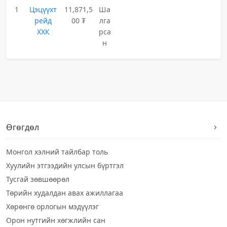
1
Цэцүүхт
11,871,5
Ша
рейд
00 ₮
лга
ХХК
рса
н
Өгөгдөл
Монгол хэлний тайлбар толь
Хуулийн этгээдийн улсын бүртгэл
Тусгай зөвшөөрөл
Төрийн худалдан авах ажиллагаа
Хөрөнгө орлогын мэдүүлэг
Орон нутгийн хөгжлийн сан