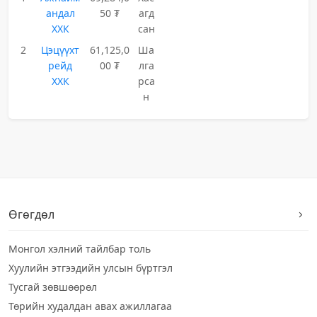
андал
50 ₮
агд
ХХК
сан
2
Цэцүүхт
61,125,0
Ша
рейд
00 ₮
лга
ХХК
рса
н
Өгөгдөл
Монгол хэлний тайлбар толь
Хуулийн этгээдийн улсын бүртгэл
Тусгай зөвшөөрөл
Төрийн худалдан авах ажиллагаа