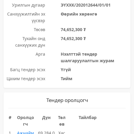
Урилгын дугаар
ЭҮХХК/202012644/01/01
Санхүүжилтийн эх
Өөрийн хөрөнгө
үүсвэр
Төсөв
74,652,300 ₮
Тухайн онд
74,652,300 ₮
санхүүжих дүн
Арга
Нээлттэй тендер
шалгаруулалтын журам
Багц тендер эсэх
Үгүй
Цахим тендер эсэх
Тийм
Тендер оролцогч
#
Оролцо
Дүн
Төл
Тайлбар
гч
өв
1
Ажнайм
69,284,0
Хас