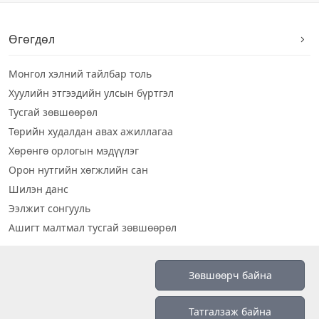
Өгөгдөл
Монгол хэлний тайлбар толь
Хуулийн этгээдийн улсын бүртгэл
Тусгай зөвшөөрөл
Төрийн худалдан авах ажиллагаа
Хөрөнгө орлогын мэдүүлэг
Орон нутгийн хөгжлийн сан
Шилэн данс
Ээлжит сонгууль
Ашигт малтмал тусгай зөвшөөрөл
Визуал дата
Зөвшөөрч байна
Шилэн данс 2019
Татгалзаж байна
Бидний тухай