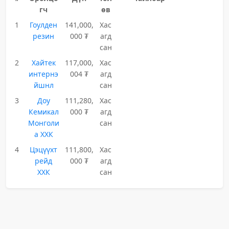
гч
өв
1
Гоулден
141,000,
Хас
резин
000 ₮
агд
сан
2
Хайтек
117,000,
Хас
интернэ
004 ₮
агд
йшнл
сан
3
Доу
111,280,
Хас
Кемикал
000 ₮
агд
Монголи
сан
а ХХК
4
Цэцүүхт
111,800,
Хас
рейд
000 ₮
агд
ХХК
сан