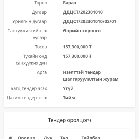
Төрөл
Бараа
Дугаар
ДДЦСТ/202301010
Урилгын дугаар
ДДЦСТ/202301010/02/01
Санхүүжилтийн эх
Өөрийн хөрөнгө
үүсвэр
Төсөв
157,300,000 ₮
Тухайн онд
157,300,000 ₮
санхүүжих дүн
Арга
Нээлттэй тендер
шалгаруулалтын журам
Багц тендер эсэх
Үгүй
Цахим тендер эсэх
Тийм
Тендер оролцогч
#
Оролцо
Дүн
Төл
Тайлбар