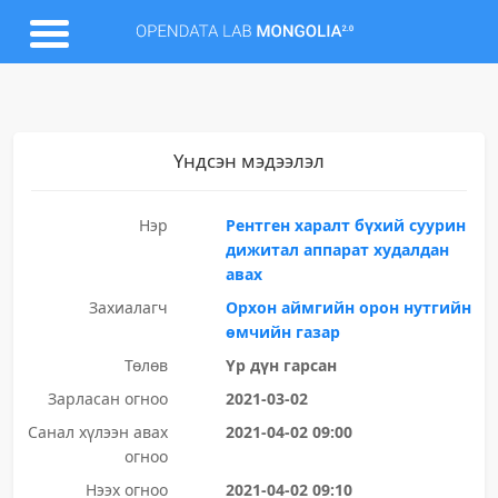
Үндсэн мэдээлэл
Нэр
Рентген харалт бүхий суурин
дижитал аппарат худалдан
авах
Захиалагч
Орхон аймгийн орон нутгийн
өмчийн газар
Төлөв
Үр дүн гарсан
Зарласан огноо
2021-03-02
Санал хүлээн авах
2021-04-02 09:00
огноо
Нээх огноо
2021-04-02 09:10