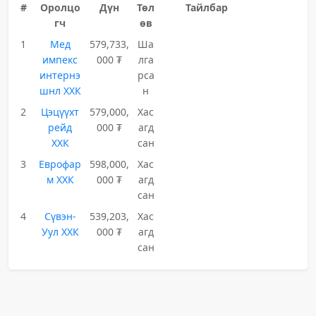
#
Оролцо
Дүн
Төл
Тайлбар
гч
өв
1
Мед
579,733,
Ша
импекс
000 ₮
лга
интернэ
рса
шнл ХХК
н
2
Цэцүүхт
579,000,
Хас
рейд
000 ₮
агд
ХХК
сан
3
Еврофар
598,000,
Хас
м ХХК
000 ₮
агд
сан
4
Сүвэн-
539,203,
Хас
Уул ХХК
000 ₮
агд
сан