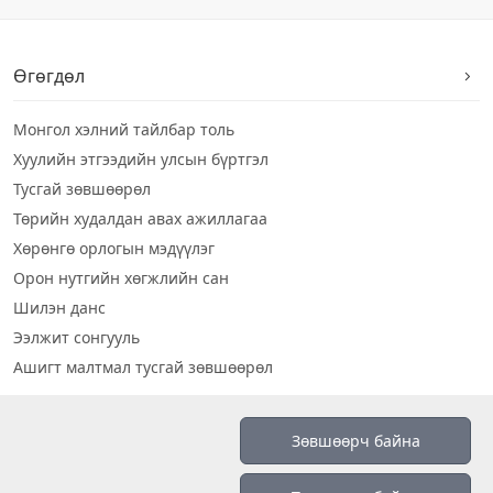
Өгөгдөл
Монгол хэлний тайлбар толь
Хуулийн этгээдийн улсын бүртгэл
Тусгай зөвшөөрөл
Төрийн худалдан авах ажиллагаа
Хөрөнгө орлогын мэдүүлэг
Орон нутгийн хөгжлийн сан
Шилэн данс
Ээлжит сонгууль
Ашигт малтмал тусгай зөвшөөрөл
Визуал дата
Зөвшөөрч байна
Шилэн данс 2019