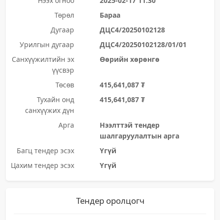
Нээх огноо
2025-02-17 11:30
Төрөл
Бараа
Дугаар
ДЦС4/20250102128
Урилгын дугаар
ДЦС4/20250102128/01/01
Санхүүжилтийн эх
Өөрийн хөрөнгө
үүсвэр
Төсөв
415,641,087 ₮
Тухайн онд
415,641,087 ₮
санхүүжих дүн
Арга
Нээлттэй тендер
шалгаруулалтын арга
Багц тендер эсэх
Үгүй
Цахим тендер эсэх
Үгүй
Тендер оролцогч