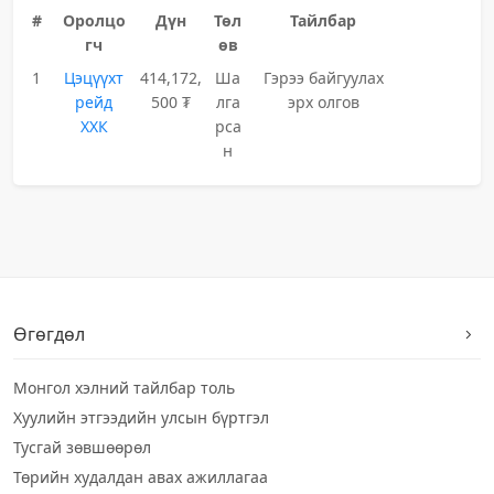
#
Оролцо
Дүн
Төл
Тайлбар
гч
өв
1
Цэцүүхт
414,172,
Ша
Гэрээ байгуулах
рейд
500 ₮
лга
эрх олгов
ХХК
рса
н
Өгөгдөл
Монгол хэлний тайлбар толь
Хуулийн этгээдийн улсын бүртгэл
Тусгай зөвшөөрөл
Төрийн худалдан авах ажиллагаа