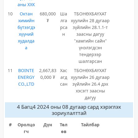
аны ХХК
10
Октан
680,000
Ша
ТБОНӨХБАҮХАТ
химийн
₮
лга
хуулийн 28 дугаар
бүтээгдэ
рса
зүйлийн 28.1.1-т
хүүний
н
заасны дагуу
худалда
"хамгийн сайн"
а
үнэлэгдсэн
тендерээр
шалгарсан
11
BOINTE
2,667,83
Хас
ТБОНӨХБАҮХАТ
ENERGY
0,000 ₮
агд
хуулийн 26 дугаар
CO.,LTD
сан
зүйлийн 26.4 дэх
хэсэгт заасны
дагуу
4 Багц4 2024 оны 08 дугаар сард хэрэглэх
зориулалттай
#
Оролцо
Дүн
Төл
Тайлбар
гч
өв