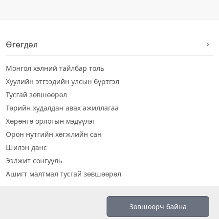
Өгөгдөл
Монгол хэлний тайлбар толь
Хуулийн этгээдийн улсын бүртгэл
Тусгай зөвшөөрөл
Төрийн худалдан авах ажиллагаа
Хөрөнгө орлогын мэдүүлэг
Орон нутгийн хөгжлийн сан
Шилэн данс
Ээлжит сонгууль
Ашигт малтмал тусгай зөвшөөрөл
Визуал дата
Зөвшөөрч байна
Шилэн данс 2019