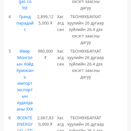
gas co
хэсэгт заасны
ltd
дагуу
4
Гранд
2,899,12
Хас
ТБОНӨХБАҮХАТ
парадай
5,000 ₮
агд
хуулийн 26 дугаар
с
сан
зүйлийн 26.4 дэх
хэсэгт заасны
дагуу
5
Өвөр
980,000
Хас
ТБОНӨХБАҮХАТ
Монгол
₮
агд
хуулийн 26 дугаар
ын Хойд
сан
зүйлийн 26.4 дэх
Хуакюан
хэсэгт заасны
ь
дагуу
импорт
экспорт
ын
худалда
аны ХХК
6
BOINTE
2,667,83
Хас
ТБОНӨХБАҮХАТ
ENERGY
0,000 ₮
агд
хуулийн 26 дугаар
CO.,LTD
сан
зүйлийн 26.4 дэх