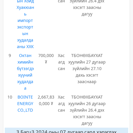
ын Хойд
сан
зүйлийн 26.4 дэх
Хуакюан
хэсэгт заасны
ь
дагуу
импорт
экспорт
ын
худалда
аны ХХК
9
Октан
700,000
Хас
ТБОНӨХБАҮХАТ
химийн
₮
агд
хуулийн 27 дугаар
бүтээгдэ
сан
зүйлийн 27.10
хүүний
дахь хэсэгт
худалда
зааснаар
а
10
BOINTE
2,667,83
Хас
ТБОНӨХБАҮХАТ
ENERGY
0,000 ₮
агд
хуулийн 26 дугаар
CO.,LTD
сан
зүйлийн 26.4 дэх
хэсэгт заасны
дагуу
3 Багц3 2024 оны 07 дугаар сард хэрэглэх