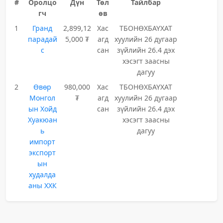
#
Оролцо
Дүн
Төл
Тайлбар
гч
өв
1
Гранд
2,899,12
Хас
ТБОНӨХБАҮХАТ
парадай
5,000 ₮
агд
хуулийн 26 дугаар
с
сан
зүйлийн 26.4 дэх
хэсэгт заасны
дагуу
2
Өвөр
980,000
Хас
ТБОНӨХБАҮХАТ
Монгол
₮
агд
хуулийн 26 дугаар
ын Хойд
сан
зүйлийн 26.4 дэх
Хуакюан
хэсэгт заасны
ь
дагуу
импорт
экспорт
ын
худалда
аны ХХК