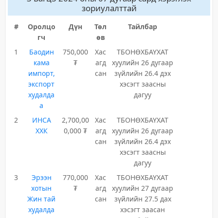
зориулалттай
#
Оролцо
Дүн
Төл
Тайлбар
гч
өв
1
Баодин
750,000
Хас
ТБОНӨХБАҮХАТ
кама
₮
агд
хуулийн 26 дугаар
импорт,
сан
зүйлийн 26.4 дэх
экспорт
хэсэгт заасны
худалда
дагуу
а
2
ИНСА
2,700,00
Хас
ТБОНӨХБАҮХАТ
ХХК
0,000 ₮
агд
хуулийн 26 дугаар
сан
зүйлийн 26.4 дэх
хэсэгт заасны
дагуу
3
Эрээн
770,000
Хас
ТБОНӨХБАҮХАТ
хотын
₮
агд
хуулийн 27 дугаар
Жин тай
сан
зүйлийн 27.5 дах
худалда
хэсэгт заасан