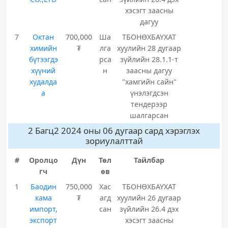
хэсэгт заасны
дагуу
7
Октан
700,000
Ша
ТБОНӨХБАҮХАТ
химийн
₮
лга
хуулийн 28 дугаар
бүтээгдэ
рса
зүйлийн 28.1.1-т
хүүний
н
заасны дагуу
худалда
"хамгийн сайн"
а
үнэлэгдсэн
тендерээр
шалгарсан
2 Багц2 2024 оны 06 дугаар сард хэрэглэх
зориулалттай
#
Оролцо
Дүн
Төл
Тайлбар
гч
өв
1
Баодин
750,000
Хас
ТБОНӨХБАҮХАТ
кама
₮
агд
хуулийн 26 дугаар
импорт,
сан
зүйлийн 26.4 дэх
экспорт
хэсэгт заасны