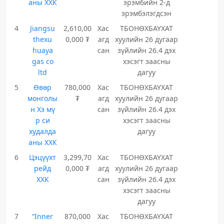
аны ХХК
эрэмбийн 2-д
эрэмбэлэгдсэн
4
Jiangsu
2,610,00
Хас
ТБОНӨХБАҮХАТ
thexu
0,000 ₮
агд
хуулийн 26 дугаар
huaya
сан
зүйлийн 26.4 дэх
gas co
хэсэгт заасны
ltd
дагуу
5
Өвөр
780,000
Хас
ТБОНӨХБАҮХАТ
монголы
₮
агд
хуулийн 26 дугаар
н Хэ мү
сан
зүйлийн 26.4 дэх
р си
хэсэгт заасны
худалда
дагуу
аны ХХК
6
Цэцүүхт
3,299,70
Хас
ТБОНӨХБАҮХАТ
рейд
0,000 ₮
агд
хуулийн 26 дугаар
ХХК
сан
зүйлийн 26.4 дэх
хэсэгт заасны
дагуу
7
“Inner
870,000
Хас
ТБОНӨХБАҮХАТ