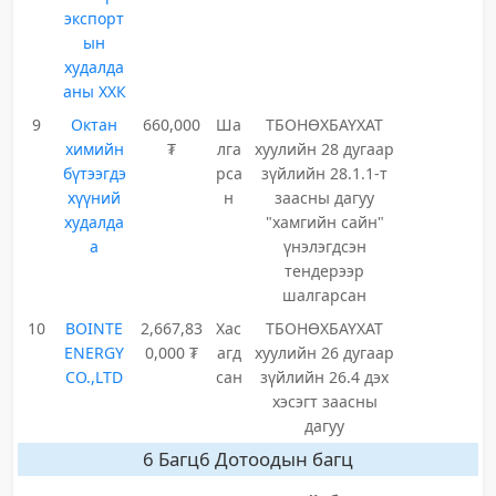
экспорт
ын
худалда
аны ХХК
9
Октан
660,000
Ша
ТБОНӨХБАҮХАТ
химийн
₮
лга
хуулийн 28 дугаар
бүтээгдэ
рса
зүйлийн 28.1.1-т
хүүний
н
заасны дагуу
худалда
"хамгийн сайн"
а
үнэлэгдсэн
тендерээр
шалгарсан
10
BOINTE
2,667,83
Хас
ТБОНӨХБАҮХАТ
ENERGY
0,000 ₮
агд
хуулийн 26 дугаар
CO.,LTD
сан
зүйлийн 26.4 дэх
хэсэгт заасны
дагуу
6 Багц6 Дотоодын багц