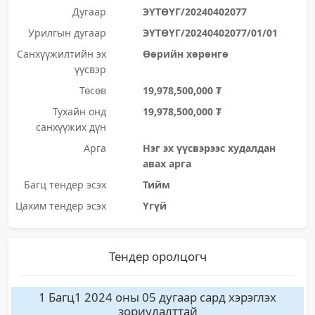
Дугаар
ЭҮТӨҮГ/20240402077
Урилгын дугаар
ЭҮТӨҮГ/20240402077/01/01
Санхүүжилтийн эх
Өөрийн хөрөнгө
үүсвэр
Төсөв
19,978,500,000 ₮
Тухайн онд
19,978,500,000 ₮
санхүүжих дүн
Арга
Нэг эх үүсвэрээс худалдан
авах арга
Багц тендер эсэх
Тийм
Цахим тендер эсэх
Үгүй
Тендер оролцогч
1 Багц1 2024 оны 05 дугаар сард хэрэглэх
зориулалттай