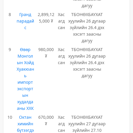
дагуу
8
Гранд
2,899,12
Хас
ТБОНӨХБАҮХАТ
парадай
5,000 ₮
агд
хуулийн 26 дугаар
с
сан
зүйлийн 26.4 дэх
хэсэгт заасны
дагуу
9
Өвөр
980,000
Хас
ТБОНӨХБАҮХАТ
Монгол
₮
агд
хуулийн 26 дугаар
ын Хойд
сан
зүйлийн 26.4 дэх
Хуакюан
хэсэгт заасны
ь
дагуу
импорт
экспорт
ын
худалда
аны ХХК
10
Октан
670,000
Хас
ТБОНӨХБАҮХАТ
химийн
₮
агд
хуулийн 27 дугаар
бүтээгдэ
сан
зүйлийн 27.10