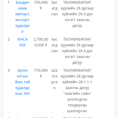
1
Баодин
750,000
Хас
ТБОНӨХБАҮХАТ
кама
₮
агд
хуулийн 26 дугаар
импорт,
сан
зүйлийн 26.4 дэх
экспорт
хэсэгт заасны
худалда
дагуу
а
2
ИНСА
2,700,00
Хас
ТБОНӨХБАҮХАТ
ХХК
0,000 ₮
агд
хуулийн 26 дугаар
сан
зүйлийн 26.4 дэх
хэсэгт заасны
дагуу
3
Эрээн
770,000
Ша
ТБОНӨХБАҮХАТ
хотын
₮
лга
хуулийн 28 дугаар
Жин тай
рса
зүйлийн 28.1.1-т
худалда
н
заасны дагуу
аны ХХК
"хамгийн сайн"
үнэлэгдсэн
тендерээр
шалгарсан