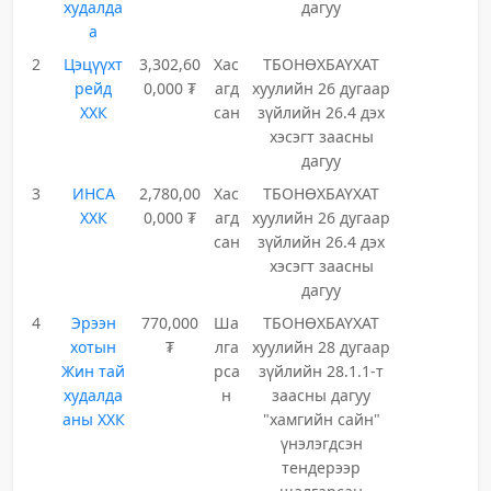
худалда
дагуу
а
2
Цэцүүхт
3,302,60
Хас
ТБОНӨХБАҮХАТ
рейд
0,000 ₮
агд
хуулийн 26 дугаар
ХХК
сан
зүйлийн 26.4 дэх
хэсэгт заасны
дагуу
3
ИНСА
2,780,00
Хас
ТБОНӨХБАҮХАТ
ХХК
0,000 ₮
агд
хуулийн 26 дугаар
сан
зүйлийн 26.4 дэх
хэсэгт заасны
дагуу
4
Эрээн
770,000
Ша
ТБОНӨХБАҮХАТ
хотын
₮
лга
хуулийн 28 дугаар
Жин тай
рса
зүйлийн 28.1.1-т
худалда
н
заасны дагуу
аны ХХК
"хамгийн сайн"
үнэлэгдсэн
тендерээр