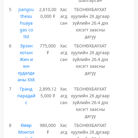
шалгарсан
5
Jiangsu
2,610,00
Хас
ТБОНӨХБАҮХАТ
thexu
0,000 ₮
агд
хуулийн 26 дугаар
huaya
сан
зүйлийн 26.4 дэх
gas co
хэсэгт заасны
ltd
дагуу
6
Эрээн
775,000
Хас
ТБОНӨХБАҮХАТ
хотын
₮
агд
хуулийн 26 дугаар
Жин и
сан
зүйлийн 26.4 дэх
юн
хэсэгт заасны
худалда
дагуу
аны ХХК
7
Гранд
2,899,12
Хас
ТБОНӨХБАҮХАТ
парадай
5,000 ₮
агд
хуулийн 26 дугаар
с
сан
зүйлийн 26.4 дэх
хэсэгт заасны
дагуу
8
Өвөр
980,000
Хас
ТБОНӨХБАҮХАТ
Монгол
₮
агд
хуулийн 26 дугаар