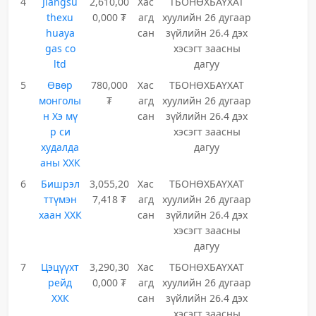
4
Jiangsu
2,610,00
Хас
ТБОНӨХБАҮХАТ
thexu
0,000 ₮
агд
хуулийн 26 дугаар
huaya
сан
зүйлийн 26.4 дэх
gas co
хэсэгт заасны
ltd
дагуу
5
Өвөр
780,000
Хас
ТБОНӨХБАҮХАТ
монголы
₮
агд
хуулийн 26 дугаар
н Хэ мү
сан
зүйлийн 26.4 дэх
р си
хэсэгт заасны
худалда
дагуу
аны ХХК
6
Бишрэл
3,055,20
Хас
ТБОНӨХБАҮХАТ
ттүмэн
7,418 ₮
агд
хуулийн 26 дугаар
хаан ХХК
сан
зүйлийн 26.4 дэх
хэсэгт заасны
дагуу
7
Цэцүүхт
3,290,30
Хас
ТБОНӨХБАҮХАТ
рейд
0,000 ₮
агд
хуулийн 26 дугаар
ХХК
сан
зүйлийн 26.4 дэх
хэсэгт заасны