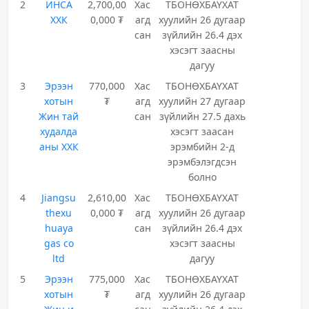
2
ИНСА
2,700,00
Хас
ТБОНӨХБАҮХАТ
ХХК
0,000 ₮
агд
хуулийн 26 дугаар
сан
зүйлийн 26.4 дэх
хэсэгт заасны
дагуу
3
Эрээн
770,000
Хас
ТБОНӨХБАҮХАТ
хотын
₮
агд
хуулийн 27 дугаар
Жин тай
сан
зүйлийн 27.5 дахь
худалда
хэсэгт заасан
аны ХХК
эрэмбийн 2-д
эрэмбэлэгдсэн
болно
4
Jiangsu
2,610,00
Хас
ТБОНӨХБАҮХАТ
thexu
0,000 ₮
агд
хуулийн 26 дугаар
huaya
сан
зүйлийн 26.4 дэх
gas co
хэсэгт заасны
ltd
дагуу
5
Эрээн
775,000
Хас
ТБОНӨХБАҮХАТ
хотын
₮
агд
хуулийн 26 дугаар