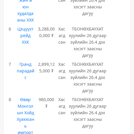
Жин и
сан
зүйлийн 26.4 дэх
юн
хэсэгт заасны
худалда
дагуу
аны ХХК
6
Цэцүүхт
3,288,00
Хас
ТБОНӨХБАҮХАТ
рейд
0,000 ₮
агд
хуулийн 26 дугаар
ХХК
сан
зүйлийн 26.4 дэх
хэсэгт заасны
дагуу
7
Гранд
2,899,12
Хас
ТБОНӨХБАҮХАТ
парадай
5,000 ₮
агд
хуулийн 26 дугаар
с
сан
зүйлийн 26.4 дэх
хэсэгт заасны
дагуу
8
Өвөр
980,000
Хас
ТБОНӨХБАҮХАТ
Монгол
₮
агд
хуулийн 26 дугаар
ын Хойд
сан
зүйлийн 26.4 дэх
Хуакюан
хэсэгт заасны
ь
дагуу
импорт