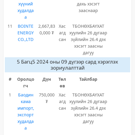
хүүний
дахь хэсэгт
худалда
зааснаар
а
11
BOINTE
2,667,83
Хас
ТБОНӨХБАҮХАТ
ENERGY
0,000 ₮
агд
хуулийн 26 дугаар
CO.,LTD
сан
зүйлийн 26.4 дэх
хэсэгт заасны
дагуу
5 Багц5 2024 оны 09 дүгээр сард хэрэглэх
зориулалттай
#
Оролцо
Дүн
Төл
Тайлбар
гч
өв
1
Баодин
750,000
Хас
ТБОНӨХБАҮХАТ
кама
₮
агд
хуулийн 26 дугаар
импорт,
сан
зүйлийн 26.4 дэх
экспорт
хэсэгт заасны
худалда
дагуу
а