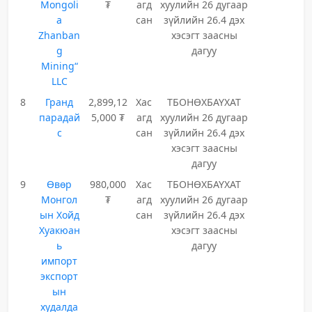
Mongoli
₮
агд
хуулийн 26 дугаар
a
сан
зүйлийн 26.4 дэх
Zhanban
хэсэгт заасны
g
дагуу
Mining“
LLC
8
Гранд
2,899,12
Хас
ТБОНӨХБАҮХАТ
парадай
5,000 ₮
агд
хуулийн 26 дугаар
с
сан
зүйлийн 26.4 дэх
хэсэгт заасны
дагуу
9
Өвөр
980,000
Хас
ТБОНӨХБАҮХАТ
Монгол
₮
агд
хуулийн 26 дугаар
ын Хойд
сан
зүйлийн 26.4 дэх
Хуакюан
хэсэгт заасны
ь
дагуу
импорт
экспорт
ын
худалда