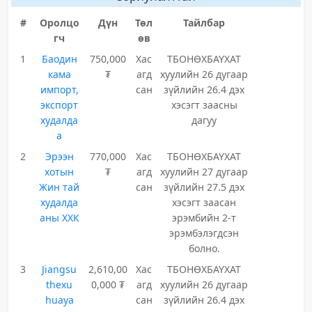
#
Оролцо
Дүн
Төл
Тайлбар
гч
өв
1
Баодин
750,000
Хас
ТБОНӨХБАҮХАТ
кама
₮
агд
хуулийн 26 дугаар
импорт,
сан
зүйлийн 26.4 дэх
экспорт
хэсэгт заасны
худалда
дагуу
а
2
Эрээн
770,000
Хас
ТБОНӨХБАҮХАТ
хотын
₮
агд
хуулийн 27 дугаар
Жин тай
сан
зүйлийн 27.5 дэх
худалда
хэсэгт заасан
аны ХХК
эрэмбийн 2-т
эрэмбэлэгдсэн
болно.
3
Jiangsu
2,610,00
Хас
ТБОНӨХБАҮХАТ
thexu
0,000 ₮
агд
хуулийн 26 дугаар
huaya
сан
зүйлийн 26.4 дэх