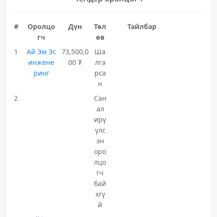
#
Оролцо
Дүн
Төл
Тайлбар
гч
өв
1
Ай Эм Эс
73,500,0
Ша
инжене
00 ₮
лга
ринг
рса
н
2
Сан
ал
ирү
үлс
эн
оро
лцо
гч
бай
хгү
й