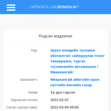
Үндсэн мэдээлэл
Нэр
Эрүүл мэндийн тусламж
үйлчилгээг сайжруулах тоног
төхөөрөмж, түргэн
тусламжийн автомашин /
Өвөрхангай/
Захиалагч
Өвөрхангай аймгийн орон
нутгийн өмчийн газар
Төлөв
Үр дүн гарсан
Зарласан огноо
2022-02-07
Санал хүлээн авах
2022-03-09 09:00