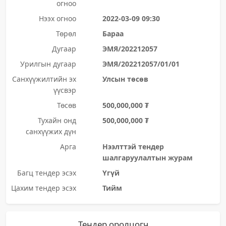
огноо
Нээх огноо
2022-03-09 09:30
Төрөл
Бараа
Дугаар
ЭМЯ/202212057
Урилгын дугаар
ЭМЯ/202212057/01/01
Санхүүжилтийн эх
Улсын төсөв
үүсвэр
Төсөв
500,000,000 ₮
Тухайн онд
500,000,000 ₮
санхүүжих дүн
Арга
Нээлттэй тендер
шалгаруулалтын журам
Багц тендер эсэх
Үгүй
Цахим тендер эсэх
Тийм
Тендер оролцогч