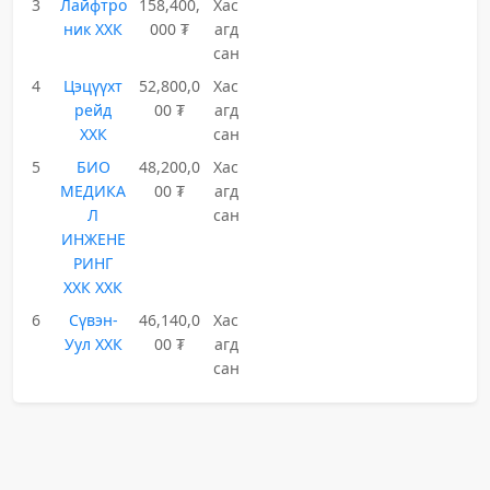
3
Лайфтро
158,400,
Хас
ник ХХК
000 ₮
агд
сан
4
Цэцүүхт
52,800,0
Хас
рейд
00 ₮
агд
ХХК
сан
5
БИО
48,200,0
Хас
МЕДИКА
00 ₮
агд
Л
сан
ИНЖЕНЕ
РИНГ
ХХК ХХК
6
Сүвэн-
46,140,0
Хас
Уул ХХК
00 ₮
агд
сан