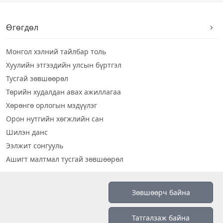
Өгөгдөл
Монгол хэлний тайлбар толь
Хуулийн этгээдийн улсын бүртгэл
Тусгай зөвшөөрөл
Төрийн худалдан авах ажиллагаа
Хөрөнгө орлогын мэдүүлэг
Орон нутгийн хөгжлийн сан
Шилэн данс
Ээлжит сонгууль
Ашигт малтмал тусгай зөвшөөрөл
Визуал дата
Зөвшөөрч байна
Шилэн данс 2019
Татгалзаж байна
Бидний тухай