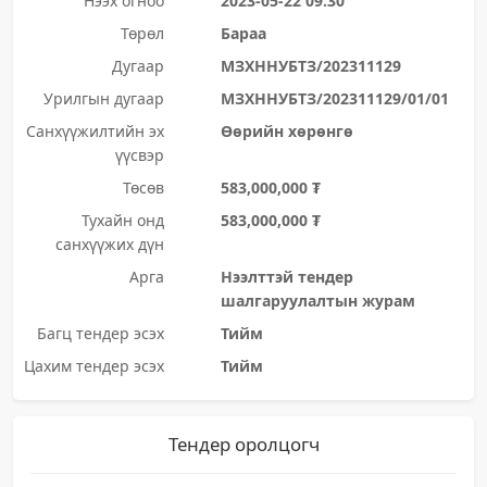
Нээх огноо
2023-05-22 09:30
Төрөл
Бараа
Дугаар
МЗХННУБТЗ/202311129
Урилгын дугаар
МЗХННУБТЗ/202311129/01/01
Санхүүжилтийн эх
Өөрийн хөрөнгө
үүсвэр
Төсөв
583,000,000 ₮
Тухайн онд
583,000,000 ₮
санхүүжих дүн
Арга
Нээлттэй тендер
шалгаруулалтын журам
Багц тендер эсэх
Тийм
Цахим тендер эсэх
Тийм
Тендер оролцогч