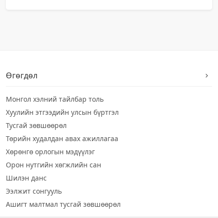
Өгөгдөл
Монгол хэлний тайлбар толь
Хуулийн этгээдийн улсын бүртгэл
Тусгай зөвшөөрөл
Төрийн худалдан авах ажиллагаа
Хөрөнгө орлогын мэдүүлэг
Орон нутгийн хөгжлийн сан
Шилэн данс
Ээлжит сонгууль
Ашигт малтмал тусгай зөвшөөрөл