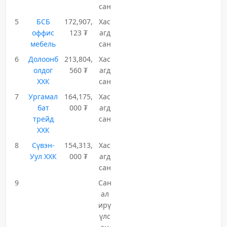
сан
5
БСБ
172,907,
Хас
оффис
123 ₮
агд
мебель
сан
6
Долоонб
213,804,
Хас
олдог
560 ₮
агд
ХХК
сан
7
Ургамал
164,175,
Хас
бат
000 ₮
агд
трейд
сан
ХХК
8
Сүвэн-
154,313,
Хас
Уул ХХК
000 ₮
агд
сан
9
Сан
ал
ирү
үлс