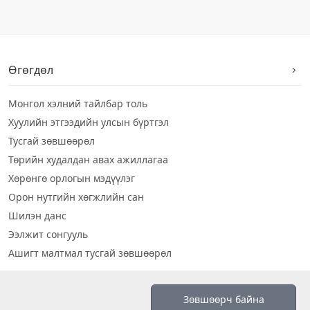
Өгөгдөл
Монгол хэлний тайлбар толь
Хуулийн этгээдийн улсын бүртгэл
Тусгай зөвшөөрөл
Төрийн худалдан авах ажиллагаа
Хөрөнгө орлогын мэдүүлэг
Орон нутгийн хөгжлийн сан
Шилэн данс
Ээлжит сонгууль
Ашигт малтмал тусгай зөвшөөрөл
Визуал дата
Зөвшөөрч байна