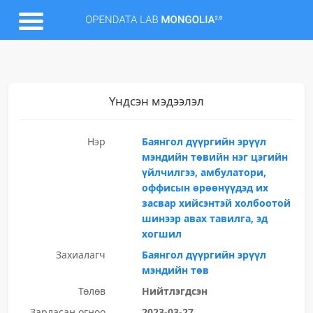
Үндсэн мэдээлэл
Нэр
Баянгол дүүргийн эрүүл
мэндийн төвийн нэг цэгийн
үйлчилгээ, амбулатори,
оффисын өрөөнүүдэд их
засвар хийсэнтэй холбоотой
шинээр авах тавилга, эд
хогшил
Захиалагч
Баянгол дүүргийн эрүүл
мэндийн төв
Төлөв
Нийтлэгдсэн
Зарласан огноо
2023-03-27