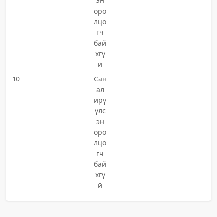
эн
оро
лцо
гч
бай
хгү
й
10
Сан
ал
ирү
үлс
эн
оро
лцо
гч
бай
хгү
й