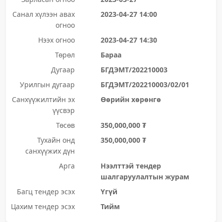
Санал хүлээн авах
2023-04-27 14:00
огноо
Нээх огноо
2023-04-27 14:30
Төрөл
Бараа
Дугаар
БГДЭМТ/202210003
Урилгын дугаар
БГДЭМТ/202210003/02/01
Санхүүжилтийн эх
Өөрийн хөрөнгө
үүсвэр
Төсөв
350,000,000 ₮
Тухайн онд
350,000,000 ₮
санхүүжих дүн
Арга
Нээлттэй тендер
шалгаруулалтын журам
Багц тендер эсэх
Үгүй
Цахим тендер эсэх
Тийм