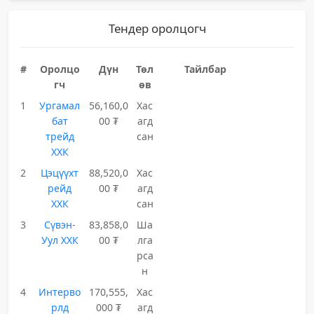
Тендер оролцогч
#
Оролцо
Дүн
Төл
Тайлбар
гч
өв
1
Ургамал
56,160,0
Хас
бат
00 ₮
агд
трейд
сан
ХХК
2
Цэцүүхт
88,520,0
Хас
рейд
00 ₮
агд
ХХК
сан
3
Сүвэн-
83,858,0
Ша
Уул ХХК
00 ₮
лга
рса
н
4
Интерво
170,555,
Хас
рлд
000 ₮
агд