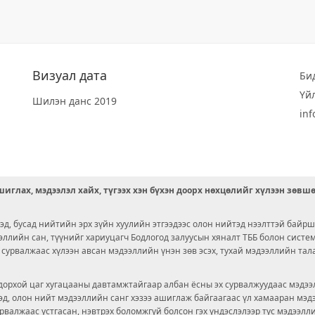
Визуал дата
Би
Үй
Шилэн данс 2019
in
иглах, мэдээлэл хайх, түгээх хэн бүхэн доорх нөхцөлийг хүлээн зөвш
д, бусад нийтийн эрх зүйн хуулийн этгээдээс олон нийтэд нээлттэй байрш
ээллийн сан, түүнийг хариуцагч Бодлогод залуусын хяналт ТББ болон сист
х сурвалжаас хүлээн авсан мэдээллийн үнэн зөв эсэх, тухай мэдээллийн тал
орхой цаг хугацааны давтамжтайгаар албан ёсны эх сурвалжуудаас мэдээл
© 2026 OPENDATA LAB MONGOLIA.
ргэд, олон нийт мэдээллийн санг хэзээ ашиглаж байгаагаас үл хамааран мэ
урвалжаас устгасан, нэвтрэх боломжгүй болсон гэх үндэслэлээр тус мэдээлл