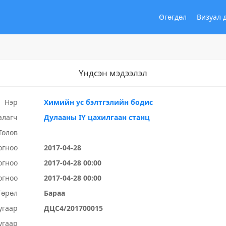
Өгөгдөл
Визуал 
Үндсэн мэдээлэл
Нэр
Химийн ус бэлтгэлийн бодис
алагч
Дулааны IY цахилгаан станц
Төлөв
огноо
2017-04-28
огноо
2017-04-28 00:00
огноо
2017-04-28 00:00
Төрөл
Бараа
угаар
ДЦС4/201700015
угаар