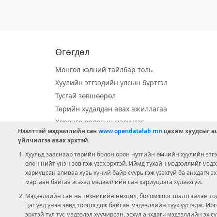
Өгөгдөл
Монгол хэлний тайлбар толь
Хуулийн этгээдийн улсын бүртгэл
Тусгай зөвшөөрөл
Төрийн худалдан авах ажиллагаа
Хөрөнгө орлогын мэдүүлэг
Нээлттэй мэдээллийн сан
www.opendatalab.mn
цахим хуудсыг аш
Орон нутгийн хөгжлийн сан
үйлчилгээ авах эрхтэй.
Шилэн данс
Хуульд зааснаар төрийн болон орон нутгийн өмчийн хуулийн этгээ
Ээлжит сонгууль
олон нийт үнэн зөв гэж үзэх эрхтэй. Иймд тухайн мэдээллийг мэд
хариуцсан аливаа хувь хүний байр суурь гэж үзэхгүй ба анхдагч э
Ашигт малтмал тусгай зөвшөөрөл
маргаан байгаа эсэхэд мэдээллийн сан хариуцлага хүлээхгүй.
Мэдээллийн сан нь техникийн нөхцөл, боломжоос шалтгаалан тод
цаг үед үнэн зөвд тооцогдож байсан мэдээллийн түүх үүсгэдэг. И
эрхтэй тул тус мэдээлэл хуучирсан, эсхүл анхдагч мэдээллийн эх с