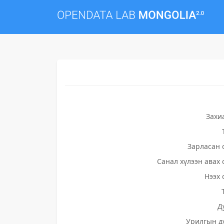
Захи
Зарласан 
Санал хүлээн авах 
Нээх 
Д
Урилгын д