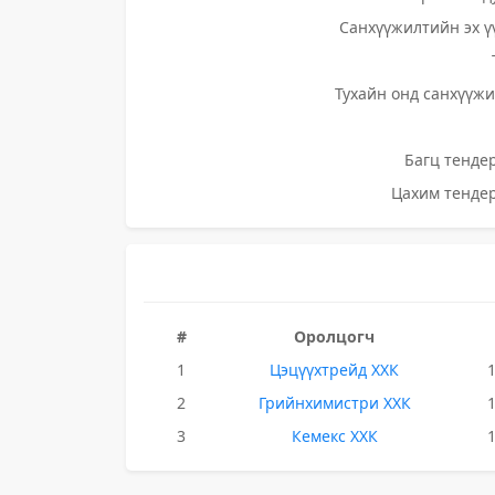
Санхүүжилтийн эх ү
Тухайн онд санхүүжи
Багц тендер
Цахим тендер
#
Оролцогч
1
Цэцүүхтрейд ХХК
2
Грийнхимистри ХХК
3
Кемекс ХХК