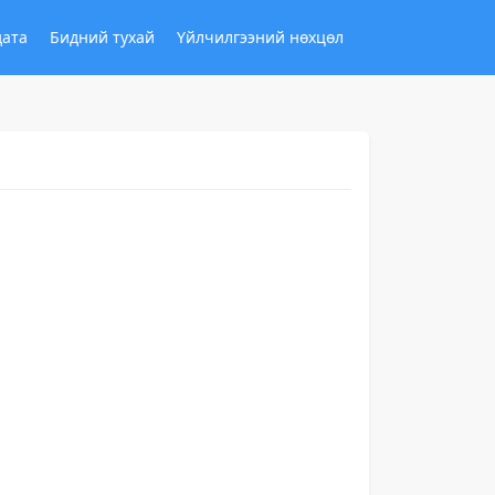
дата
Бидний тухай
Үйлчилгээний нөхцөл