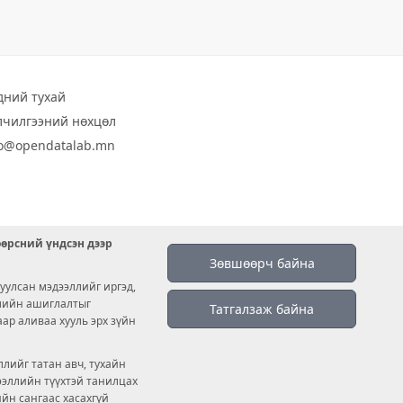
дний тухай
лчилгээний нөхцөл
fo@opendatalab.mn
өөрсний үндсэн дээр
Зөвшөөрч байна
уулсан мэдээллийг иргэд,
емийн ашиглалтыг
Татгалзаж байна
аар аливаа хууль эрх зүйн
лийг татан авч, тухайн
дээллийн түүхтэй танилцах
ийн сангаас хасахгүй