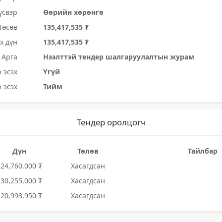
үсвэр
Өөрийн хөрөнгө
Төсөв
135,417,535 ₮
х дүн
135,417,535 ₮
Арга
Нээлттэй тендер шалгаруулалтын журам
 эсэх
Үгүй
 эсэх
Тийм
Тендер оролцогч
Дүн
Төлөв
Тайлбар
124,760,000 ₮
Хасагдсан
130,255,000 ₮
Хасагдсан
120,993,950 ₮
Хасагдсан