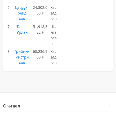
6
Цэцүүхт
24,802,0
Хас
рейд
00 ₮
агд
ХХК
сан
7
Талст-
51,918,3
Ша
Урлан
22 ₮
лга
рса
н
8
Грийнхи
60,236,9
Хас
мистри
00 ₮
агд
ХХК
сан
Өгөгдөл