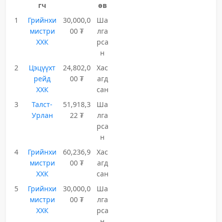
гч
өв
1
Грийнхи
30,000,0
Ша
мистри
00 ₮
лга
ХХК
рса
н
2
Цэцүүхт
24,802,0
Хас
рейд
00 ₮
агд
ХХК
сан
3
Талст-
51,918,3
Ша
Урлан
22 ₮
лга
рса
н
4
Грийнхи
60,236,9
Хас
мистри
00 ₮
агд
ХХК
сан
5
Грийнхи
30,000,0
Ша
мистри
00 ₮
лга
ХХК
рса
н