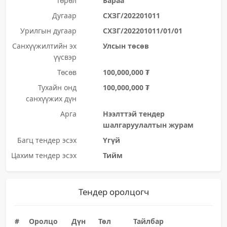
Төрөл
Бараа
Дугаар
СХЗГ/202201011
Урилгын дугаар
СХЗГ/202201011/01/01
Санхүүжилтийн эх
Улсын төсөв
үүсвэр
Төсөв
100,000,000 ₮
Тухайн онд
100,000,000 ₮
санхүүжих дүн
Арга
Нээлттэй тендер
шалгаруулалтын журам
Багц тендер эсэх
Үгүй
Цахим тендер эсэх
Тийм
Тендер оролцогч
#
Оролцо
Дүн
Төл
Тайлбар