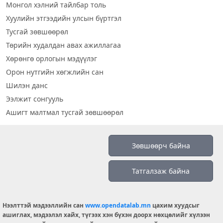
Монгол хэлний тайлбар толь
Хуулийн этгээдийн улсын бүртгэл
Тусгай зөвшөөрөл
Төрийн худалдан авах ажиллагаа
Хөрөнгө орлогын мэдүүлэг
Орон нутгийн хөгжлийн сан
Шилэн данс
Ээлжит сонгууль
Ашигт малтмал тусгай зөвшөөрөл
Визуал дата
Зөвшөөрч байна
Шилэн данс 2019
Татгалзаж байна
Бидний тухай
Үйлчилгээний нөхцөл
info@opendatalab.mn
Нээлттэй мэдээллийн сан
www.opendatalab.mn
цахим хуудсыг
ашиглах, мэдээлэл хайх, түгээх хэн бүхэн доорх нөхцөлийг хүлээн