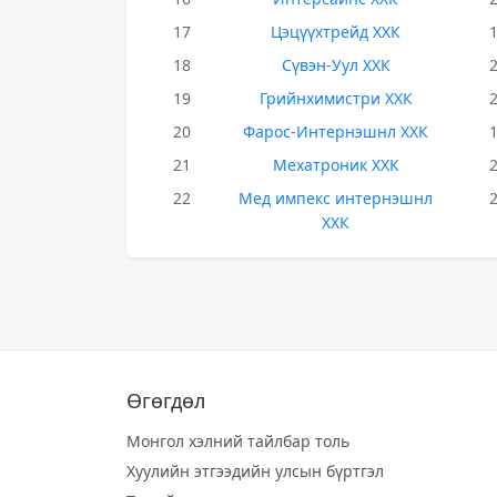
17
Цэцүүхтрейд ХХК
18
Сүвэн-Уул ХХК
19
Грийнхимистри ХХК
20
Фарос-Интернэшнл ХХК
21
Мехатроник ХХК
22
Мед импекс интернэшнл
ХХК
Өгөгдөл
Монгол хэлний тайлбар толь
Хуулийн этгээдийн улсын бүртгэл