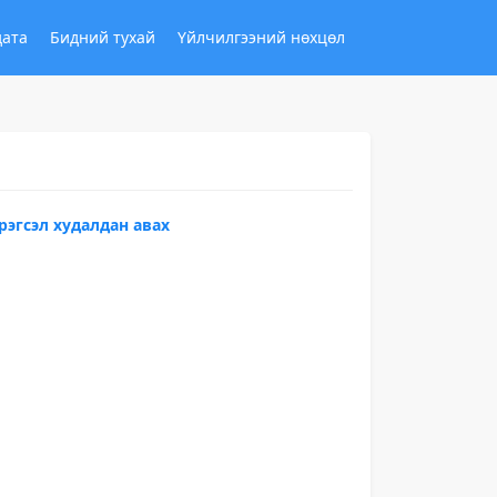
дата
Бидний тухай
Үйлчилгээний нөхцөл
рэгсэл худалдан авах