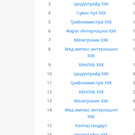
3
Цэцүүхтрейд ХХК
4
Сүвэн-Уул ХХК
5
Грийнхимистри ХХК
6
Фарос-Интернэшнл ХХК
7
Мехатроник ХХК
8
Мед импекс интернэшнл
ХХК
9
ХАНЛАБ ХХК
10
Цэцүүхтрейд ХХК
11
Грийнхимистри ХХК
12
ХАНЛАБ ХХК
13
Мехатроник ХХК
14
Мед импекс интернэшнл
ХХК
15
Каппастандарт
16
Интерсайнс ХХК