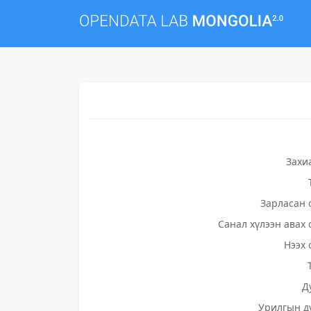
Захи
Зарласан 
Санал хүлээн авах 
Нээх 
Д
Урилгын д