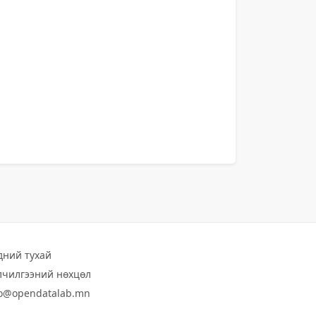
дний тухай
лчилгээний нөхцөл
fo@opendatalab.mn