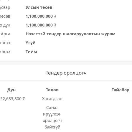
үсвэр
Улсын төсөв
Төсөв
1,100,000,000 ₮
х дүн
1,100,000,000 ₮
Арга
Нээлттэй тендер шалгаруулалтын журам
 эсэх
Үгүй
 эсэх
Тийм
Тендер оролцогч
Дүн
Төлөв
Тайлбар
152,633,800 ₮
Хасагдсан
Санал
ирүүлсэн
оролцогч
байхгүй