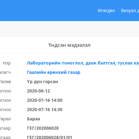
Өгөгдөл
Визуал 
Үндсэн мэдээлэл
Нэр
Лабораторийн тоноглол, дээж бэлтгэл, туслах хэ
алагч
Гаалийн ерөнхий газар
Төлөв
Үр дүн гарсан
огноо
2020-06-12
огноо
2020-07-16 14:00
огноо
2020-07-16 14:30
Төрөл
Бараа
угаар
ГЕГ/202006028
угаар
ГЕГ/202006028/01/01