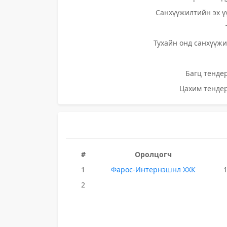
Санхүүжилтийн эх ү
Тухайн онд санхүүжи
Багц тендер
Цахим тендер
#
Оролцогч
1
Фарос-Интернэшнл ХХК
2