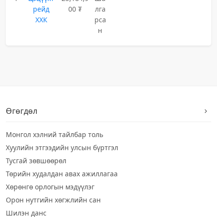
рейд
00 ₮
лга
ХХК
рса
н
Өгөгдөл
Монгол хэлний тайлбар толь
Хуулийн этгээдийн улсын бүртгэл
Тусгай зөвшөөрөл
Төрийн худалдан авах ажиллагаа
Хөрөнгө орлогын мэдүүлэг
Орон нутгийн хөгжлийн сан
Шилэн данс