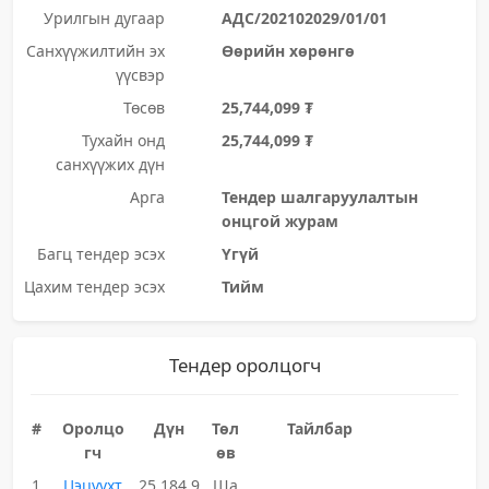
Урилгын дугаар
АДС/202102029/01/01
Санхүүжилтийн эх
Өөрийн хөрөнгө
үүсвэр
Төсөв
25,744,099 ₮
Тухайн онд
25,744,099 ₮
санхүүжих дүн
Арга
Тендер шалгаруулалтын
онцгой журам
Багц тендер эсэх
Үгүй
Цахим тендер эсэх
Тийм
Тендер оролцогч
#
Оролцо
Дүн
Төл
Тайлбар
гч
өв
1
Цэцүүхт
25,184,9
Ша