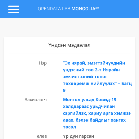
Үндсэн мэдээлэл
Нэр
“Эх нярай, эмэгтэйчүүдийн
үндэсний төв 2-т Нярайн
эмчилгээний тоног
төхөөрөмж нийлүүлэх” – Багц
9
Захиалагч
Монгол улсад Ковид-19
халдвараас урьдчилан
сэргийлэх, хариу арга хэмжээ
авах, бэлэн байдлыг хангах
төсөл
Төлөв
Үр дүн гарсан