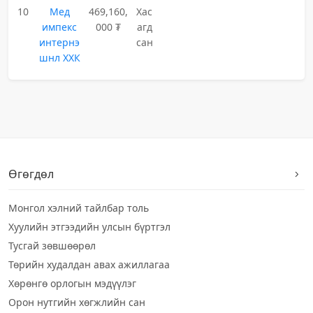
10
Мед
469,160,
Хас
импекс
000 ₮
агд
интернэ
сан
шнл ХХК
Өгөгдөл
Монгол хэлний тайлбар толь
Хуулийн этгээдийн улсын бүртгэл
Тусгай зөвшөөрөл
Төрийн худалдан авах ажиллагаа
Хөрөнгө орлогын мэдүүлэг
Орон нутгийн хөгжлийн сан