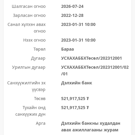
Шалгасан огноо
2026-07-24
Зарласан огноо
2022-12-28
Санал хүлээн авах
2023-01-31 10:00
огноо
Нээх огноо
2023-01-31 10:00
Төрөл
Бараа
Дугаар
УСХАХАББХТөсөл/202312001
Урилгын дугаар
УСХАХАББХТөсөл/202312001/02
/01
Санхүүжилтийн эх
Дэлхийн банк
үүсвэр
Төсөв
521,917,525 ₮
Тухайн онд
521,917,525 ₮
санхүүжих дүн
Арга
Дэлхийн банкны худалдан
авах ажиллагааны журам