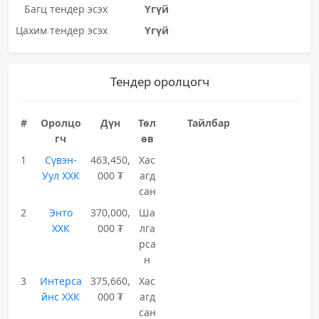
Багц тендер эсэх
Үгүй
Цахим тендер эсэх
Үгүй
Тендер оролцогч
#
Оролцо
Дүн
Төл
Тайлбар
гч
өв
1
Сүвэн-
463,450,
Хас
Уул ХХК
000 ₮
агд
сан
2
Энто
370,000,
Ша
ХХК
000 ₮
лга
рса
н
3
Интерса
375,660,
Хас
йнс ХХК
000 ₮
агд
сан