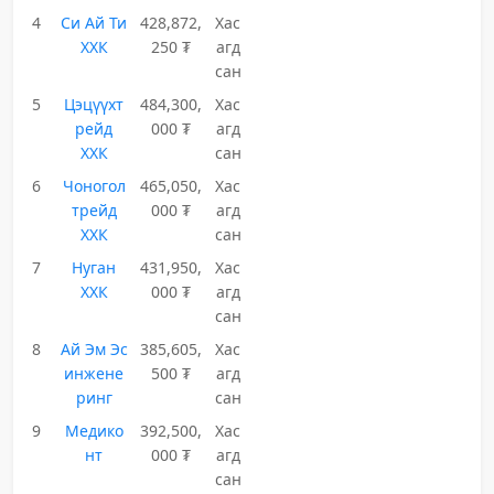
4
Си Ай Ти
428,872,
Хас
ХХК
250 ₮
агд
сан
5
Цэцүүхт
484,300,
Хас
рейд
000 ₮
агд
ХХК
сан
6
Чоногол
465,050,
Хас
трейд
000 ₮
агд
ХХК
сан
7
Нуган
431,950,
Хас
ХХК
000 ₮
агд
сан
8
Ай Эм Эс
385,605,
Хас
инжене
500 ₮
агд
ринг
сан
9
Медико
392,500,
Хас
нт
000 ₮
агд
сан