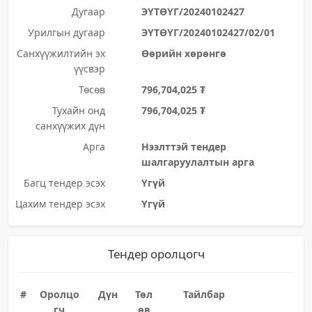
Дугаар
ЭҮТӨҮГ/20240102427
Урилгын дугаар
ЭҮТӨҮГ/20240102427/02/01
Санхүүжилтийн эх
Өөрийн хөрөнгө
үүсвэр
Төсөв
796,704,025 ₮
Тухайн онд
796,704,025 ₮
санхүүжих дүн
Арга
Нээлттэй тендер
шалгаруулалтын арга
Багц тендер эсэх
Үгүй
Цахим тендер эсэх
Үгүй
Тендер оролцогч
#
Оролцо
Дүн
Төл
Тайлбар
гч
өв