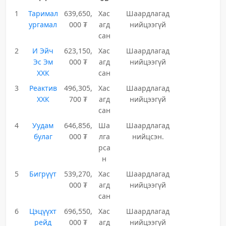
1
Таримал
639,650,
Хас
Шаардлагад
ургамал
000 ₮
агд
нийцээгүй
сан
2
И Эйч
623,150,
Хас
Шаардлагад
Эс Эм
000 ₮
агд
нийцээгүй
ХХК
сан
3
Реактив
496,305,
Хас
Шаардлагад
ХХК
700 ₮
агд
нийцээгүй
сан
4
Уудам
646,856,
Ша
Шаардлагад
булаг
000 ₮
лга
нийцсэн.
рса
н
5
Бигрүүт
539,270,
Хас
Шаардлагад
000 ₮
агд
нийцээгүй
сан
6
Цэцүүхт
696,550,
Хас
Шаардлагад
рейд
000 ₮
агд
нийцээгүй