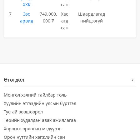
ХХК
сан
7
Зэс
749,000,
Хас
Шаардлагад
арвид
000 ₮
агд
нийцээгүй
сан
Өгөгдөл
Монгол хэлний тайлбар толь
Хуулийн этгээдийн улсын бүртгэл
Тусгай зөвшөөрөл
Төрийн худалдан авах ажиллагаа
Хөрөнгө орлогын мэдүүлэг
Орон нутгийн хөгжлийн сан