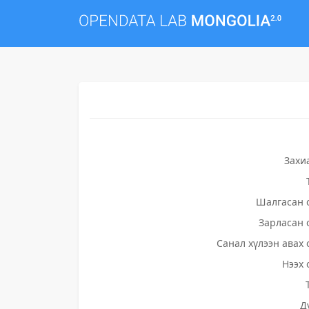
Захи
Шалгасан 
Зарласан 
Санал хүлээн авах 
Нээх 
Д