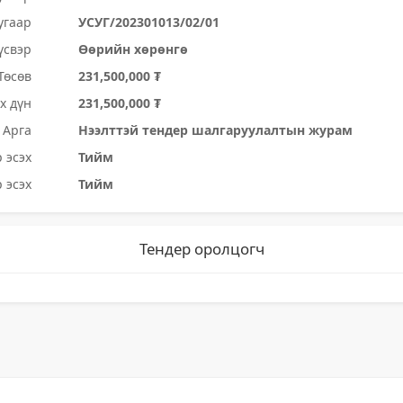
угаар
УСУГ/202301013/02/01
үсвэр
Өөрийн хөрөнгө
Төсөв
231,500,000 ₮
х дүн
231,500,000 ₮
Арга
Нээлттэй тендер шалгаруулалтын журам
 эсэх
Тийм
 эсэх
Тийм
Тендер оролцогч