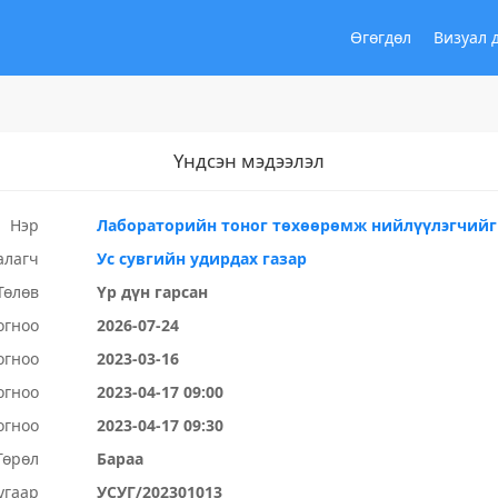
Өгөгдөл
Визуал 
Үндсэн мэдээлэл
Нэр
Лабораторийн тоног төхөөрөмж нийлүүлэгчийг
алагч
Ус сувгийн удирдах газар
Төлөв
Үр дүн гарсан
огноо
2026-07-24
огноо
2023-03-16
огноо
2023-04-17 09:00
огноо
2023-04-17 09:30
Төрөл
Бараа
угаар
УСУГ/202301013