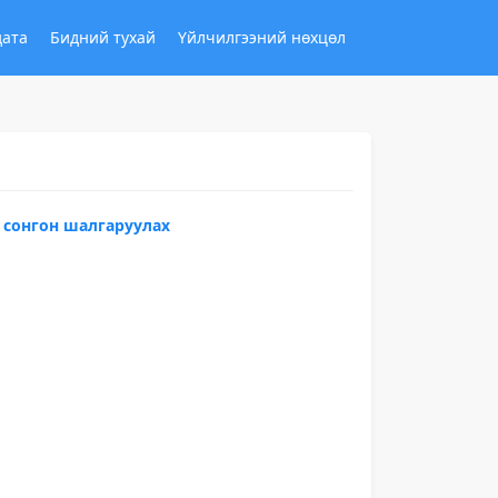
дата
Бидний тухай
Үйлчилгээний нөхцөл
 сонгон шалгаруулах